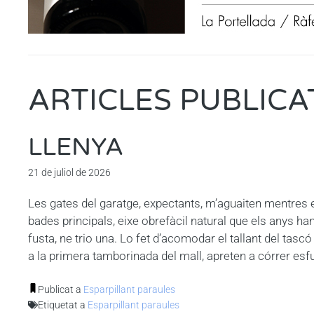
ARTICLES PUBLICA
LLENYA
21 de juliol de 2026
Les gates del garatge, expectants, m’aguaiten mentres ex
bades principals, eixe obrefàcil natural que els anys han
fusta, ne trio una. Lo fet d’acomodar el tallant del tasc
a la primera tamborinada del mall, apreten a córrer esf
Publicat a
Esparpillant paraules
Etiquetat a
Esparpillant paraules