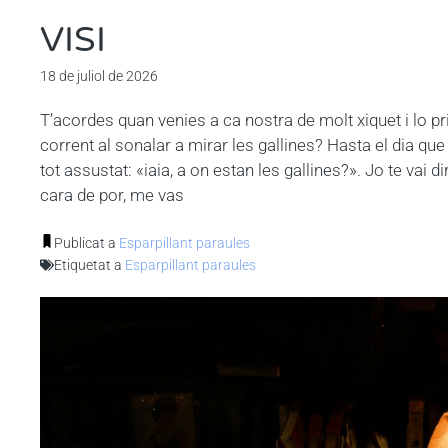
VISI
18 de juliol de 2026
T’acordes quan venies a ca nostra de molt xiquet i lo pr
corrent al sonalar a mirar les gallines? Hasta el dia que
tot assustat: «iaia, a on estan les gallines?». Jo te vai di
cara de por, me vas
Publicat a
Esparpillant paraules
Etiquetat a
Esparpillant paraules