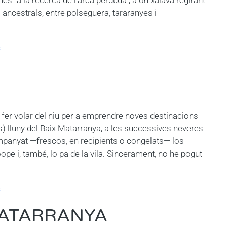
ancestrals, entre polseguera, tararanyes i
s
 fer volar del niu per a emprendre noves destinacions
ls) lluny del Baix Matarranya, a les successives neveres
panyat —frescos, en recipients o congelats— los
coope i, també, lo pa de la vila. Sincerament, no he pogut
s
MATARRANYA