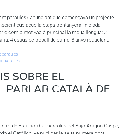
lant paraules» anunciant que començava un projecte
scient que aquella etapa trentanyera, iniciada
ndrie com a motivació principal la meua llengua: 3
ria, 4 estius de treball de camp, 3 anys redactant.
t paraules
nt paraules
IS SOBRE EL
L PARLAR CATALÀ DE
Centro de Estudios Comarcales del Bajo Aragón-Caspe,
ndo el Católico, va publicar la seua primera obra