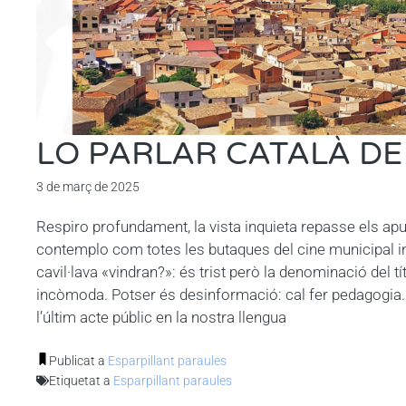
LO PARLAR CATALÀ DE
3 de març de 2025
Respiro profundament, la vista inquieta repasse els apun
contemplo com totes les butaques del cine municipal in
cavil·lava «vindran?»: és trist però la denominació del t
incòmoda. Potser és desinformació: cal fer pedagogia.
l’últim acte públic en la nostra llengua
Publicat a
Esparpillant paraules
Etiquetat a
Esparpillant paraules