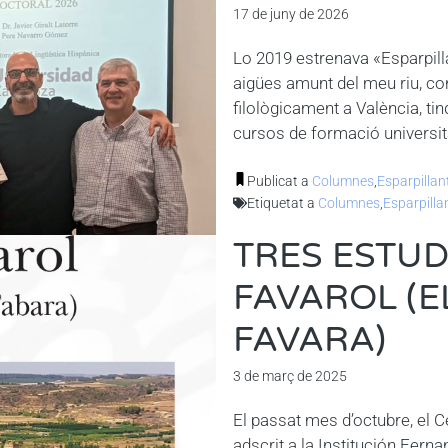
17 de juny de 2026
Lo 2019 estrenava «Esparpil
aigües amunt del meu riu, con
filològicament a València, ti
cursos de formació università
Publicat a
Columnes
,
Esparpillan
Etiquetat a
Columnes
,
Esparpilla
TRES ESTUD
FAVAROL (E
FAVARA)
3 de març de 2025
El passat mes d’octubre, el 
adscrit a la Institución Ferna