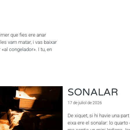
imer que fies ere anar
 les vam matar, i vas baixar
r «al congelador». I tu, en
SONALAR
17 de juliol de 2026
De xiquet, si hi havie una pa
eixa ere el sonalar: lo quarto
me sentia un mini Indiana Jon