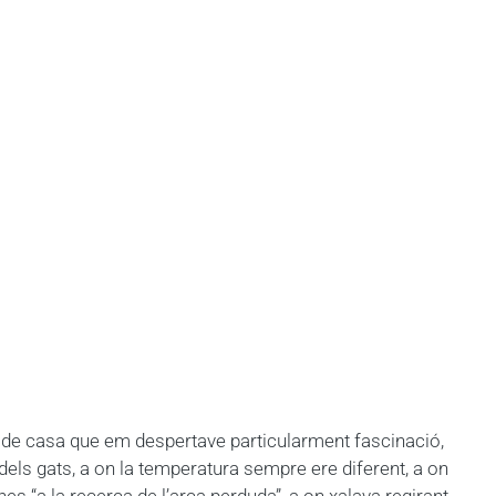
rt de casa que em despertave particularment fascinació,
 dels gats, a on la temperatura sempre ere diferent, a on
es “a la recerca de l’arca perduda”, a on xalava regirant