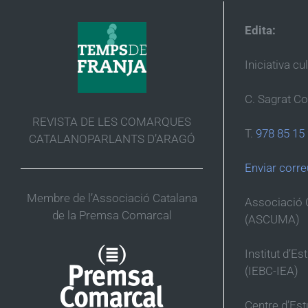
Edita:
Iniciativa cu
C. Sagrat Co
REVISTA DE LES COMARQUES
T.
978 85 15
CATALANOPARLANTS D’ARAGÓ
Enviar corre
Membre de l’Associació Catalana
Associació 
de la Premsa Comarcal
(ASCUMA)
Institut d’Es
(IEBC-IEA)
Centre d’Es