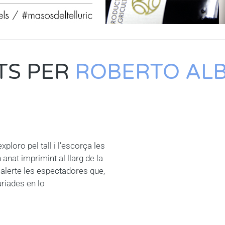
TS PER
ROBERTO ALB
ploro pel tall i l’escorça les
 anat imprimint al llarg de la
ó alerte les espectadores que,
uriades en lo