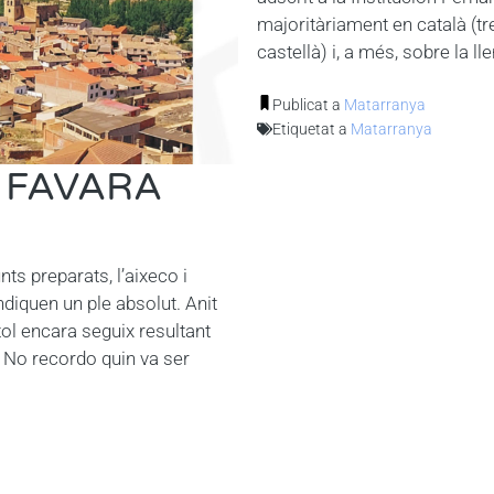
majoritàriament en català (tr
castellà) i, a més, sobre la l
Publicat a
Matarranya
Etiquetat a
Matarranya
 FAVARA
ts preparats, l’aixeco i
diquen un ple absolut. Anit
ítol encara seguix resultant
 No recordo quin va ser