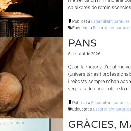
calaixeres de reminiscències 
Publicat a
Esparpillant paraules
Etiquetat a
Esparpillant paraule
PANS
8 de juliol de 2026
Quan la majoria d’edat me va
(universitàries i professiona
i rebosts sempre m’han acom
vegetals de casa, l’oli de la 
Publicat a
Esparpillant paraules
Etiquetat a
Esparpillant paraule
GRÀCIES, 