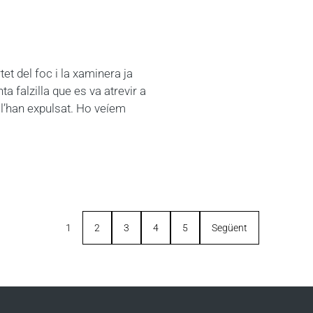
tet del foc i la xaminera ja
ta falzilla que es va atrevir a
é l’han expulsat. Ho veíem
1
2
3
4
5
Següent