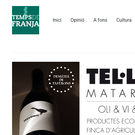
Vés
al
contingut
Inici
Opinió
A fons
Cultura