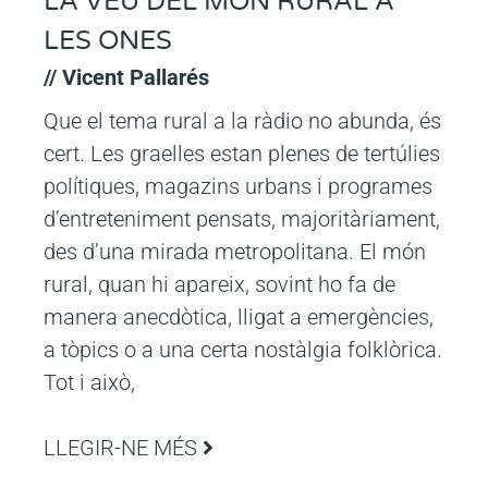
LA VEU DEL MÓN RURAL A
LES ONES
// Vicent Pallarés
Que el tema rural a la ràdio no abunda, és
cert. Les graelles estan plenes de tertúlies
polítiques, magazins urbans i programes
d’entreteniment pensats, majoritàriament,
des d’una mirada metropolitana. El món
rural, quan hi apareix, sovint ho fa de
manera anecdòtica, lligat a emergències,
a tòpics o a una certa nostàlgia folklòrica.
Tot i això,
LLEGIR-NE MÉS