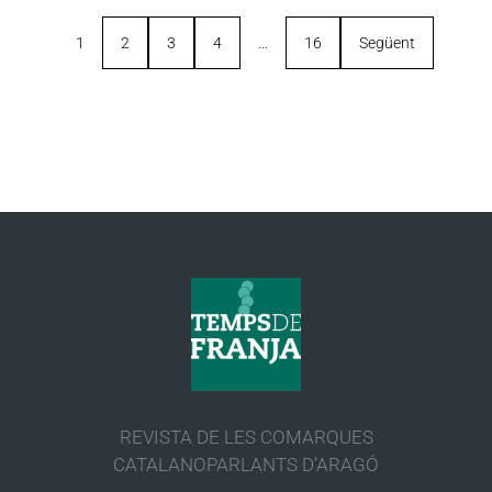
1
2
3
4
…
16
Següent
REVISTA DE LES COMARQUES
CATALANOPARLANTS D’ARAGÓ