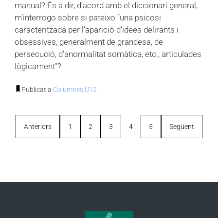
manual? És a dir, d’acord amb el diccionari general,
m’interrogo sobre si pateixo “una psicosi
caracteritzada per l’aparició d’idees delirants i
obsessives, generalment de grandesa, de
persecució, d’anormalitat somàtica, etc., articulades
lògicament”?
Publicat a
Columnes
,
U12
Anteriors
1
2
3
4
5
Següent