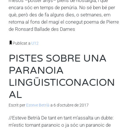
mesos –potser anys– plens de nostàlgia, i que
encara sóc en temps de penúria. No sé ben bé per
què, però des de fa alguns dies, o setmanes, em
retorna al fons del magí el conegut poema de Pierre
de Ronsard Ballade des Dames
Publicat a
U12
PISTES SOBRE UNA
PARANOIA
LINGÜISTICONACION
AL
Escrit per
Esteve Betrià
a 6 d'octubre de 2017
//Esteve Betrià De tant en tant m’assalta un dubte:
m’estic tornant paranoic o ja sóc un paranoic de