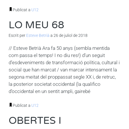
Publicat a
U12
LO MEU 68
Escrit per
Esteve Betrià
a 26 de juliol de 2018
// Esteve Betrià Ara fa 50 anys (sembla mentida
com passa el temps! I no diu res!) d’un seguit
d’esdeveniments de transformació política, cultural i
social que han marcat / van marcar intensament la
segona meitat del proppassat segle XX i, de retruc,
la posterior societat occidental (la qualifico
d’occidental en un sentit ampli, gairebé
Publicat a
U12
OBERTES I