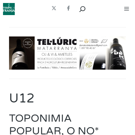
Vés
Cerca
Me
al
contingut
U12
TOPONIMIA
POPULAR, O NO*