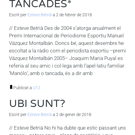
TANCADES*
Escrit per
Esteve Betrià
a 2 de febrer de 2018
// Esteve Betrià Des de 2004 s’atorga anualment el
Premi Internacional de Periodisme Esportiu Manuel
Vázquez Montalbán. Doncs bé, aquest desembre he
escoltat a la ràdio com el periodista esportiu –premi
Vázquez Montalbán 2005– Joaquim Maria Puyal es
referia al seu amic i col·lega amb l’apel·latiu familiar
’Manólo’, amb o tancada, és a dir amb
Publicat a
U12
UBI SUNT?
Escrit per
Esteve Betrià
a 2 de gener de 2018
// Esteve Betrià No hi ha dubte que estic passant uns