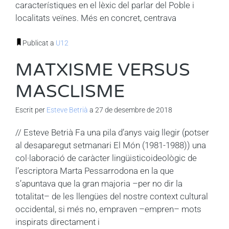
característiques en el lèxic del parlar del Poble i
localitats veïnes. Més en concret, centrava
Publicat a
U12
MATXISME VERSUS
MASCLISME
Escrit per
Esteve Betrià
a 27 de desembre de 2018
// Esteve Betrià Fa una pila d’anys vaig llegir (potser
al desaparegut setmanari El Món (1981-1988)) una
col·laboració de caràcter lingüisticoideològic de
l’escriptora Marta Pessarrodona en la que
s’apuntava que la gran majoria –per no dir la
totalitat– de les llengües del nostre context cultural
occidental, si més no, empraven –empren– mots
inspirats directament i