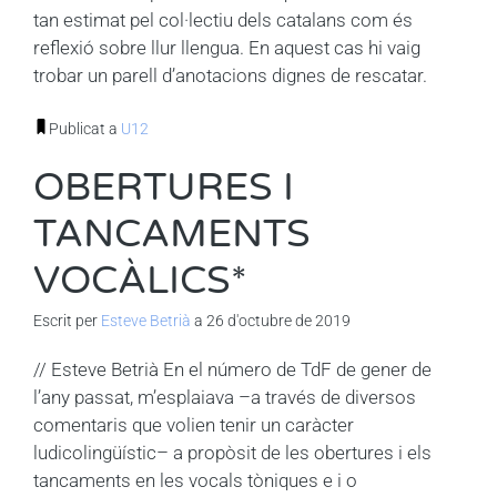
tan estimat pel col·lectiu dels catalans com és
reflexió sobre llur llengua. En aquest cas hi vaig
trobar un parell d’anotacions dignes de rescatar.
Publicat a
U12
OBERTURES I
TANCAMENTS
VOCÀLICS*
Escrit per
Esteve Betrià
a 26 d'octubre de 2019
// Esteve Betrià En el número de TdF de gener de
l’any passat, m’esplaiava –a través de diversos
comentaris que volien tenir un caràcter
ludicolingüístic– a propòsit de les obertures i els
tancaments en les vocals tòniques e i o