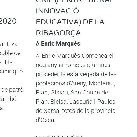
CRIE (CENTRE RURAL
INNOVACIÓ
2020
EDUCATIVA) DE LA
RIBAGORÇA
// Enric Marquès
ant, va
poble de
// Enric Marquès Comença el
. Els
nou any amb nous alumnes
cidir que
procedents esta vegada de les
poblacions d’Areny, Montanui,
 de patró
Plan, Gistau, San Chuan de
a també
Plan, Bielsa, Laspuña i Paules
a.
de Sarsa, totes de la província
d’Osca.