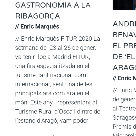
GASTRONOMIA A LA
RIBAGORÇA
ANDRE
// Enric Marquès
BENAV
// Enric Marquès FITUR 2020 La
EL PR
setmana del 23 al 26 de gener,
DE ‘E
va tenir lloc a Madrid FITUR,
una fira especialitzada en el
ARAG
turisme, tant nacional com
// Enric
internacional, sent una de les
// Enric
principals ara com ara en el
de gener 
món. Este any i representant al
al Teatre
Turisme Rural d’Osca i dintre de
Saragoss
l’estand d’Aragó, vam poder
Premis d
Microrela