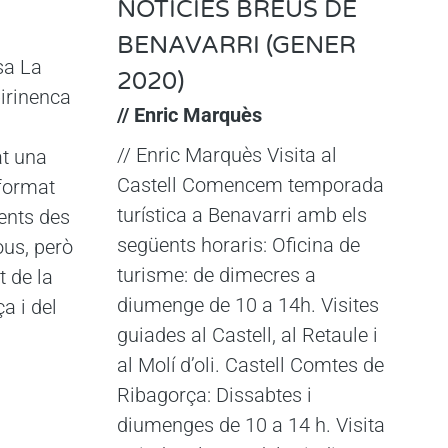
NOTÍCIES BREUS DE
BENAVARRI (GENER
sa La
2020)
pirinenca
// Enric Marquès
// Enric Marquès Visita al
t una
Castell Comencem temporada
format
turística a Benavarri amb els
dents des
següents horaris: Oficina de
ous, però
turisme: de dimecres a
t de la
diumenge de 10 a 14h. Visites
a i del
guiades al Castell, al Retaule i
al Molí d’oli. Castell Comtes de
Ribagorça: Dissabtes i
diumenges de 10 a 14 h. Visita