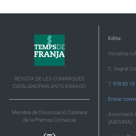
Edita:
Iniciativa cu
C. Sagrat Co
REVISTA DE LES COMARQUES
T.
978 85 15
CATALANOPARLANTS D’ARAGÓ
Enviar corre
Membre de l’Associació Catalana
Associació 
de la Premsa Comarcal
(ASCUMA)