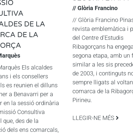
SIÓ
// Glòria Francino
ULTIVA
// Glòria Francino Pina
ALDES DE LA
revista emblemàtica i 
RCA DE LA
del Centre d’Estudis
GORÇA
Ribagorçans ha engega
 Marquès
segona etapa, amb un 
similar a les sis prece
 Marquès Els alcaldes
de 2003, i continguts n
ns i els consellers
sempre lligats al voltan
s es reunien el dilluns
comarca de la Ribagorç
ner a Benavarri per a
Pirineu.
r en la sessió ordinària
missió Consultiva
LLEGIR-NE MÉS
 que, des de la
ció dels ens comarcals,