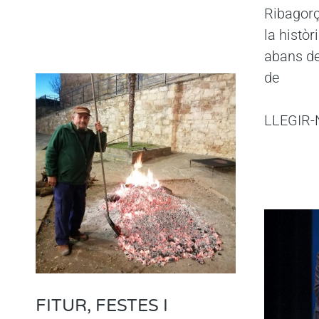
Ribagor
la històr
abans de
de
LLEGIR-
FITUR, FESTES I