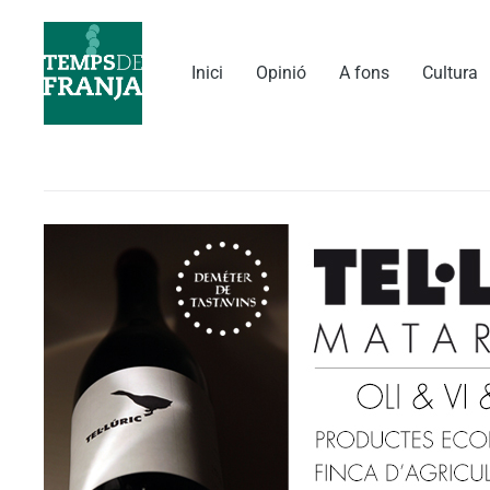
Vés
al
contingut
Inici
Opinió
A fons
Cultura