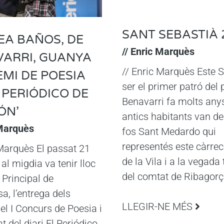
SANT SEBASTIÀ 
A BAÑOS, DE
// Enric Marquès
ARRI, GUANYA
// Enric Marquès Este S
EMI DE POESIA
ser el primer patró del 
L PERIÓDICO DE
Benavarri fa molts anys
ÓN’
antics habitants van de
 Marquès
fos Sant Medardo qui
representés este càrrec
 Marquès El passat 21
de la Vila i a la vegad
al migdia va tenir lloc
del comtat de Ribagorç
 Principal de
a, l’entrega dels
LLEGIR-NE MÉS
el I Concurs de Poesia i
t del diari El Periódico