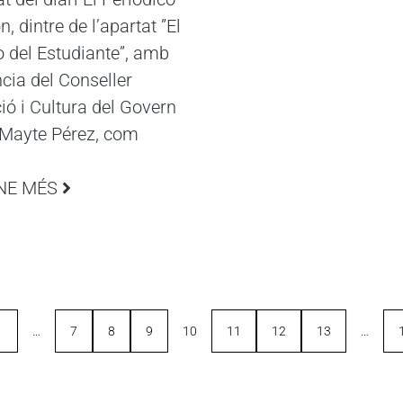
, dintre de l’apartat ”El
o del Estudiante”, amb
ncia del Conseller
ió i Cultura del Govern
 Mayte Pérez, com
NE MÉS
1
…
7
8
9
10
11
12
13
…