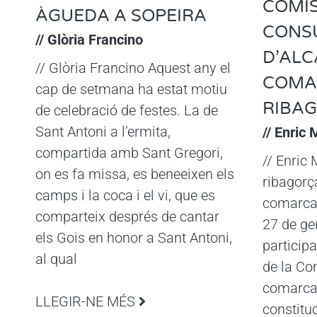
COMIS
ÀGUEDA A SOPEIRA
CONS
// Glòria Francino
D’ALC
// Glòria Francino Aquest any el
COMA
cap de setmana ha estat motiu
RIBA
de celebració de festes. La de
Sant Antoni a l’ermita,
// Enric
compartida amb Sant Gregori,
// Enric
on es fa missa, es beneeixen els
ribagorça
camps i la coca i el vi, que es
comarcal
comparteix després de cantar
27 de ge
els Gois en honor a Sant Antoni,
participa
al qual
de la Co
comarcal
LLEGIR-NE MÉS
constitu