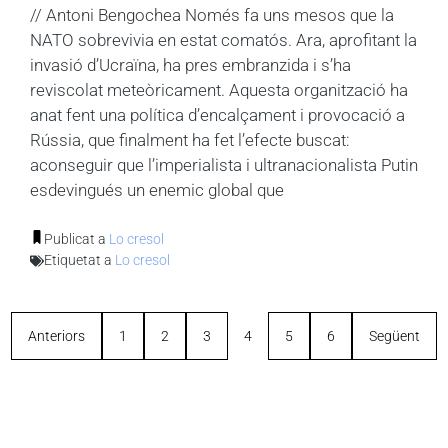
// Antoni Bengochea Només fa uns mesos que la
NATO sobrevivia en estat comatós. Ara, aprofitant la
invasió d’Ucraïna, ha pres embranzida i s’ha
reviscolat meteòricament. Aquesta organització ha
anat fent una política d’encalçament i provocació a
Rússia, que finalment ha fet l’efecte buscat:
aconseguir que l’imperialista i ultranacionalista Putin
esdevingués un enemic global que
Publicat a
Lo cresol
Etiquetat a
Lo cresol
Anteriors
1
2
3
4
5
6
Següent