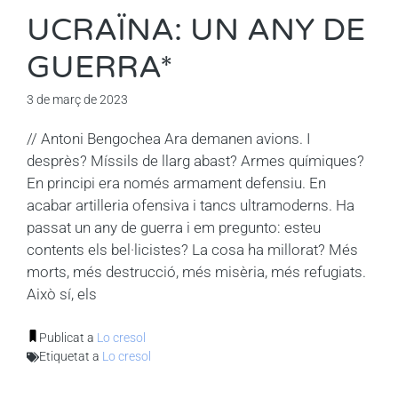
UCRAÏNA: UN ANY DE
GUERRA*
3 de març de 2023
// Antoni Bengochea Ara demanen avions. I
desprès? Míssils de llarg abast? Armes químiques?
En principi era només armament defensiu. En
acabar artilleria ofensiva i tancs ultramoderns. Ha
passat un any de guerra i em pregunto: esteu
contents els bel·licistes? La cosa ha millorat? Més
morts, més destrucció, més misèria, més refugiats.
Això sí, els
Publicat a
Lo cresol
Etiquetat a
Lo cresol