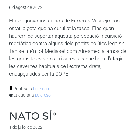
6 d'agost de 2022
Els vergonyosos àudios de Ferreras-Villarejo han
estat la gota que ha curullat la tassa. Fins quan
haurem de suportar aquesta persecució-inquisició
mediàtica contra alguns dels partits polítics legals?
Tan se me’n fot Mediaset com Atresmedia, amos de
les grans televisions privades, als que hem d’afegir
les cavernes habituals de l’extrema dreta,
encapçalades per la COPE
Publicat a
Lo cresol
Etiquetat a
Lo cresol
NATO SÍ*
1 de juliol de 2022