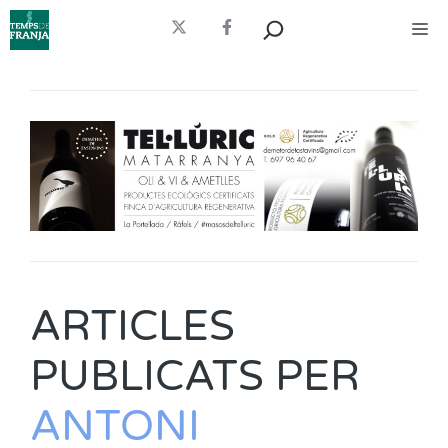
Vés
Cerca
Me
al
contingut
ARTICLES
PUBLICATS PER
ANTONI