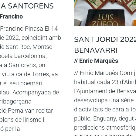
 A SANTORENS
 Francino
a Francino Pinasa El 14
de 2022, coincidint amb
SANT JORDI 202
 de Sant Roc, Montse
BENAVARRI
poeta barcelonina,
// Enric Marquès
a a Santorens, on
// Enric Marquès Com j
i viu a ca de Torres, va
habitual cada 23 d’Abril
r el seu poemari
l’Ajuntament de Benava
 blau. Acompanyada de
desenvolupa una sèrie
 ribagorçana
d’activitats de cara a to
ó Perna van recitar
públic. Enguany, degut 
lens de lirisme i
prediccions atmosfèriq
ó per la