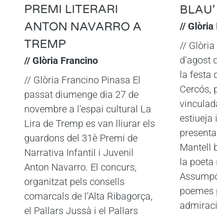
PREMI LITERARI
BLAU’
ANTON NAVARRO A
// Glòria
TREMP
// Glòri
d’agost 
// Glòria Francino
la festa
// Glòria Francino Pinasa El
Cercós, 
passat diumenge dia 27 de
vinculad
novembre a l’espai cultural La
estiueja 
Lira de Tremp es van lliurar els
presenta
guardons del 31è Premi de
Mantell
Narrativa Infantil i Juvenil
la poeta
Anton Navarro. El concurs,
Assumpci
organitzat pels consells
poemes p
comarcals de l’Alta Ribagorça,
admiraci
el Pallars Jussà i el Pallars