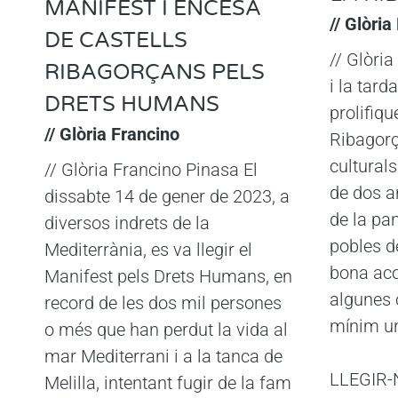
MANIFEST I ENCESA
// Glòria
DE CASTELLS
// Glòria
RIBAGORÇANS PELS
i la tard
DRETS HUMANS
prolifiqu
// Glòria Francino
Ribagorça
culturals
// Glòria Francino Pinasa El
de dos a
dissabte 14 de gener de 2023, a
de la pan
diversos indrets de la
pobles d
Mediterrània, es va llegir el
bona acol
Manifest pels Drets Humans, en
algunes 
record de les dos mil persones
mínim u
o més que han perdut la vida al
mar Mediterrani i a la tanca de
LLEGIR-
Melilla, intentant fugir de la fam