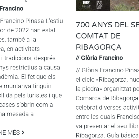
 Francino
 Francino Pinasa L’estiu
700 ANYS DEL 
aor de 2022 han estat
COMTAT DE
es, també a la
RIBAGORÇA
, en activitats
// Glòria Francino
 i tradicions, després
nys restrictius a causa
// Glòria Francino Pina
dèmia. El fet que els
el cicle «Ribagorza, hue
e muntanya tinguin
la piedra» organitzat pe
lida pels turistes i que
Comarca de Ribagorça
cases s’obrin com a
celebrat diverses activi
na mesada a
entre les quals Francis
va presentar el seu llibr
NE MÉS
Ribagorza. Guía básica