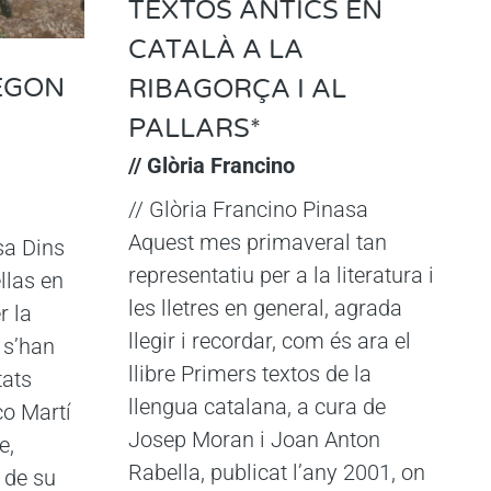
TEXTOS ANTICS EN
CATALÀ A LA
SEGON
RIBAGORÇA I AL
PALLARS*
// Glòria Francino
// Glòria Francino Pinasa
Aquest mes primaveral tan
sa Dins
representatiu per a la literatura i
llas en
les lletres en general, agrada
r la
llegir i recordar, com és ara el
 s’han
llibre Primers textos de la
tats
llengua catalana, a cura de
co Martí
Josep Moran i Joan Anton
e,
Rabella, publicat l’any 2001, on
 de su