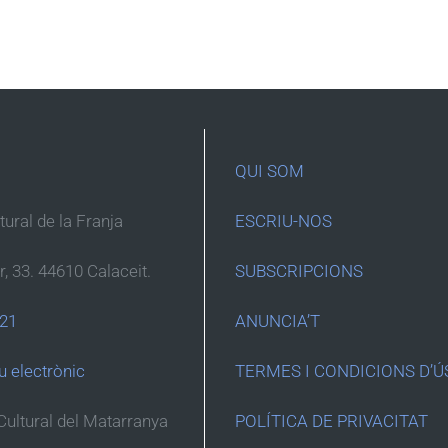
QUI SOM
ltural de la Franja
ESCRIU-NOS
r, 33. 44610 Calaceit.
SUBSCRIPCIONS
 21
ANUNCIA’T
u electrònic
TERMES I CONDICIONS D’Ú
Cultural del Matarranya
POLÍTICA DE PRIVACITAT