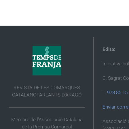
Edita:
Iniciativa cu
C. Sagrat Co
REVISTA DE LES COMARQUES
T.
978 85 15
CATALANOPARLANTS D’ARAGÓ
Enviar corre
Membre de l’Associació Catalana
Associació 
de la Premsa Comarcal
(ASCUMA)