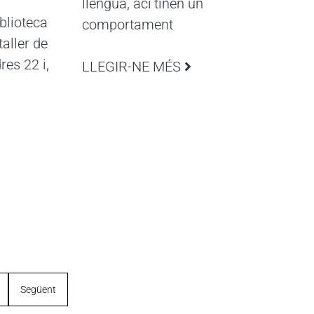
llengua, ací tinen un
blioteca
comportament
taller de
res 22 i,
LLEGIR-NE MÉS
Següent