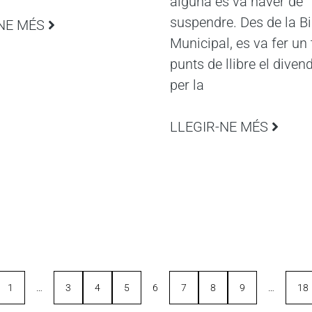
alguna es va haver de
suspendre. Des de la Bi
NE MÉS
Municipal, es va fer un 
punts de llibre el divend
per la
LLEGIR-NE MÉS
1
…
3
4
5
6
7
8
9
…
18