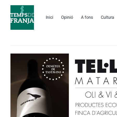
Vés
al
contingut
Inici
Opinió
A fons
Cultura