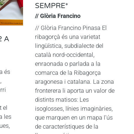
SEMPRE*
// Glòria Francino
// Glòria Francino Pinasa El
ribagorçà és una varietat
2 A
lingüística, subdialecte del
català nord-occidental,
enraonada o parlada a la
a és
comarca de la Ribagorça
,
aragonesa i catalana. La zona
rri
fronterera li aporta un valor de
distints matisos: Les
t el
isoglosses, línies imaginàries,
a les
que marquen en un mapa l’ús
ues,
de característiques de la