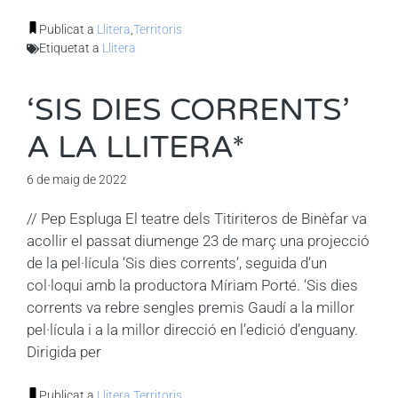
Publicat a
Llitera
,
Territoris
Etiquetat a
Llitera
‘SIS DIES CORRENTS’
A LA LLITERA*
6 de maig de 2022
// Pep Espluga El teatre dels Titiriteros de Binèfar va
acollir el passat diumenge 23 de març una projecció
de la pel·lícula ‘Sis dies corrents’, seguida d’un
col·loqui amb la productora Míriam Porté. ‘Sis dies
corrents va rebre sengles premis Gaudí a la millor
pel·lícula i a la millor direcció en l’edició d’enguany.
Dirigida per
Publicat a
Llitera
,
Territoris