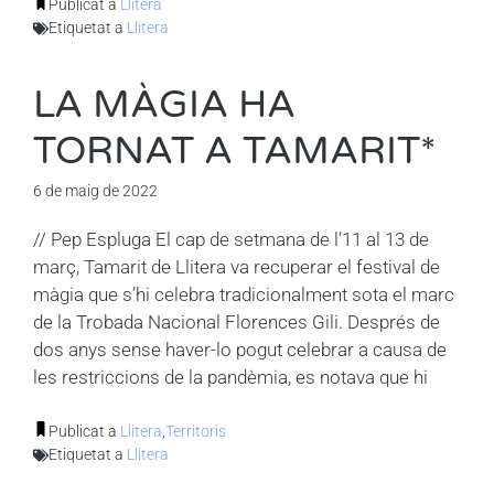
Publicat a
Llitera
Etiquetat a
Llitera
LA MÀGIA HA
TORNAT A TAMARIT*
6 de maig de 2022
// Pep Espluga El cap de setmana de l’11 al 13 de
març, Tamarit de Llitera va recuperar el festival de
màgia que s’hi celebra tradicionalment sota el marc
de la Trobada Nacional Florences Gili. Després de
dos anys sense haver-lo pogut celebrar a causa de
les restriccions de la pandèmia, es notava que hi
Publicat a
Llitera
,
Territoris
Etiquetat a
Llitera