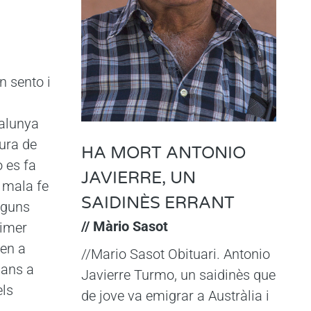
n sento i
alunya
ura de
HA MORT ANTONIO
 es fa
JAVIERRE, UN
 mala fe
SAIDINÈS ERRANT
lguns
// Màrio Sasot
rimer
xen a
//Mario Sasot Obituari. Antonio
lans a
Javierre Turmo, un saidinès que
els
de jove va emigrar a Austràlia i