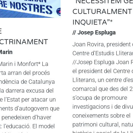
“NECESSITEM G
CULTURALMENT
INQUIETA”*
E
// Josep Espluga
OCTRINAMENT
Joan Rovira, president 
Marin
Centre d’Estudis Lliter
//Josep Espluga Joan R
 Marin i Monfort* La
el president del Centre 
rta arran del procés
Lliterans, un centre d’e
ndència de Catalunya
comarcal que des del 
 la darrera excusa del
s’ocupa de promoure
 l’Estat per atacar un
investigacions i de divu
ments d’autogovern que
coneixements sobre el
 penedeixen d’haver
patrimoni cultural, natu
t: l’educació. El model