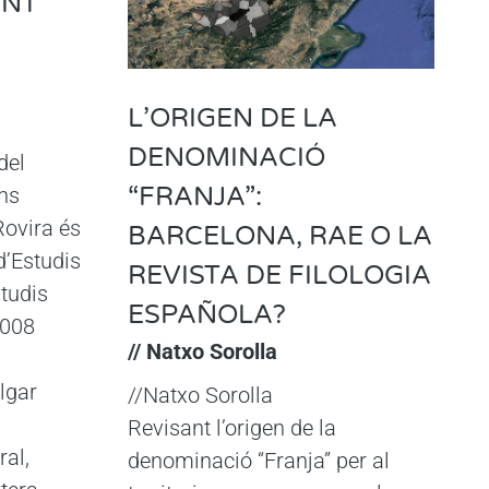
ENT
L’ORIGEN DE LA
DENOMINACIÓ
del
“FRANJA”:
ans
ovira és
BARCELONA, RAE O LA
d’Estudis
REVISTA DE FILOLOGIA
studis
ESPAÑOLA?
2008
// Natxo Sorolla
lgar
//Natxo Sorolla
Revisant l’origen de la
ral,
denominació “Franja” per al