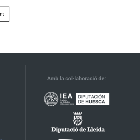
nt
Amb la col·laboració de: