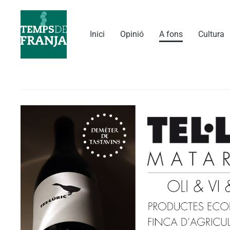
Vés
al
contingut
Inici
Opinió
A fons
Cultura