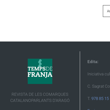
A
Edita:
Iniciativa cu
C. Sagrat Co
REVISTA DE LES COMARQUES
T.
978 85 15
CATALANOPARLANTS D’ARAGÓ