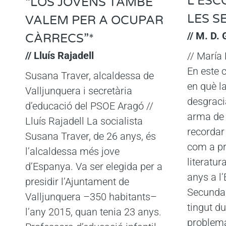
L’ESC
“LOS JÓVENS TAMBÉ
LES S
VALEM PER A OCUPAR
// M. D.
CÀRRECS”*
// Lluís Rajadell
// María
En este 
Susana Traver, alcaldessa de
en què la
Valljunquera i secretària
desgraci
d’educació del PSOE Aragó //
arma de 
Lluís Rajadell La socialista
recordar
Susana Traver, de 26 anys, és
com a pr
l’alcaldessa més jove
literatur
d’Espanya. Va ser elegida per a
anys a l
presidir l’Ajuntament de
Secundar
Valljunquera –350 habitants–
tingut d
l’any 2015, quan tenia 23 anys.
problema