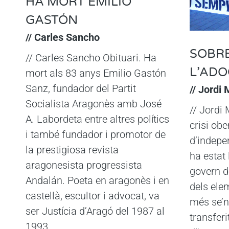
HA MORT EMILIO
GASTÓN
// Carles Sancho
SOBR
// Carles Sancho Obituari. Ha
L’AD
mort als 83 anys Emilio Gastón
Sanz, fundador del Partit
// Jordi 
Socialista Aragonès amb José
// Jordi
A. Labordeta entre altres polítics
crisi obe
i també fundador i promotor de
d’indepe
la prestigiosa revista
ha estat
aragonesista progressista
govern de
Andalán. Poeta en aragonès i en
dels ele
castellà, escultor i advocat, va
més se’n
ser Justícia d’Aragó del 1987 al
transferi
1993.