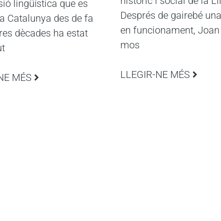
històric i social de la Ll
ió lingüística que es
Després de gairebé un
 a Catalunya des de fa
en funcionament, Joan
res dècades ha estat
mos
ut
LLEGIR-NE MÉS
NE MÉS