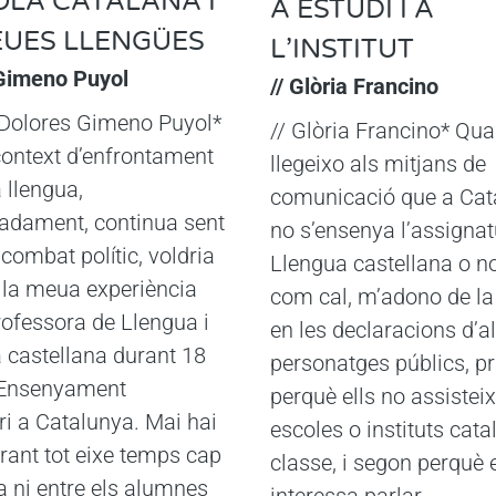
OLA CATALANA I
A ESTUDI I A
EUES LLENGÜES
L’INSTITUT
 Gimeno Puyol
// Glòria Francino
 Dolores Gimeno Puyol*
// Glòria Francino* Qua
context d’enfrontament
llegeixo als mitjans de
 llengua,
comunicació que a Cat
adament, continua sent
no s’ensenya l’assignat
combat polític, voldria
Llengua castellana o no
 la meua experiència
com cal, m’adono de la
ofessora de Llengua i
en les declaracions d’a
a castellana durant 18
personatges públics, p
’Ensenyament
perquè ells no assistei
i a Catalunya. Mai hai
escoles o instituts cata
urant tot eixe temps cap
classe, i segon perquè 
 ni entre els alumnes