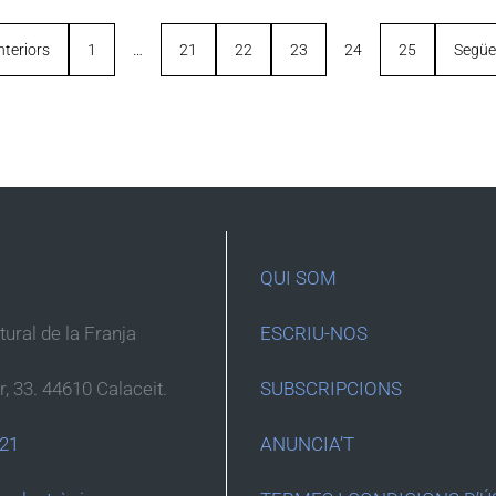
nteriors
1
…
21
22
23
24
25
Següe
QUI SOM
ltural de la Franja
ESCRIU-NOS
r, 33. 44610 Calaceit.
SUBSCRIPCIONS
 21
ANUNCIA’T