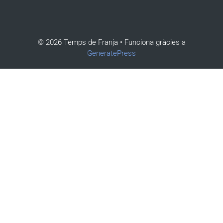
© 2026 Temps de Franja
• Funciona gràcies a
GeneratePress