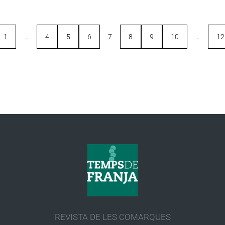
1
…
4
5
6
7
8
9
10
…
12
REVISTA DE LES COMARQUES