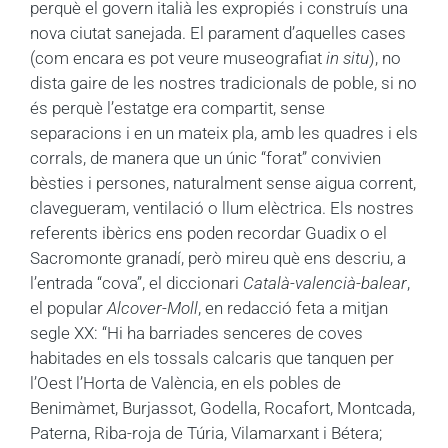
perquè el govern italià les expropiés i construís una
nova ciutat sanejada. El parament d’aquelles cases
(com encara es pot veure museografiat
in situ
), no
dista gaire de les nostres tradicionals de poble, si no
és perquè l’estatge era compartit, sense
separacions i en un mateix pla, amb les quadres i els
corrals, de manera que un únic “forat” convivien
bèsties i persones, naturalment sense aigua corrent,
clavegueram, ventilació o llum elèctrica. Els nostres
referents ibèrics ens poden recordar Guadix o el
Sacromonte granadí, però mireu què ens descriu, a
l’entrada “cova”, el diccionari
Català-valencià-balear
,
el popular
Alcover-Moll
, en redacció feta a mitjan
segle XX: “Hi ha barriades senceres de coves
habitades en els tossals calcaris que tanquen per
l’Oest l’Horta de València, en els pobles de
Benimàmet, Burjassot, Godella, Rocafort, Montcada,
Paterna, Riba-roja de Túria, Vilamarxant i Bétera;