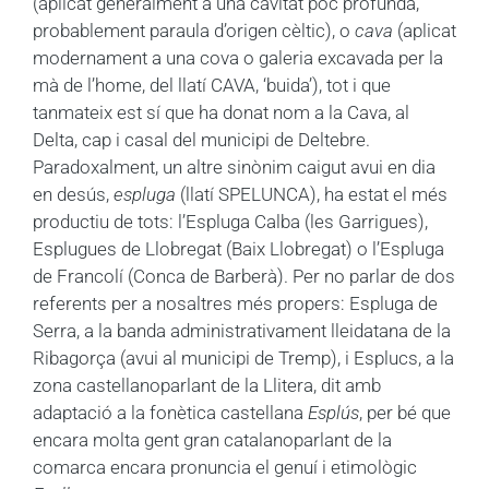
(aplicat generalment a una cavitat poc profunda,
probablement paraula d’origen cèltic), o
cava
(aplicat
modernament a una cova o galeria excavada per la
mà de l’home, del llatí CAVA, ‘buida’), tot i que
tanmateix est sí que ha donat nom a la Cava, al
Delta, cap i casal del municipi de Deltebre.
Paradoxalment, un altre sinònim caigut avui en dia
en desús,
espluga
(llatí SPELUNCA), ha estat el més
productiu de tots: l’Espluga Calba (les Garrigues),
Esplugues de Llobregat (Baix Llobregat) o l’Espluga
de Francolí (Conca de Barberà). Per no parlar de dos
referents per a nosaltres més propers: Espluga de
Serra, a la banda administrativament lleidatana de la
Ribagorça (avui al municipi de Tremp), i Esplucs, a la
zona castellanoparlant de la Llitera, dit amb
adaptació a la fonètica castellana
Esplús
, per bé que
encara molta gent gran catalanoparlant de la
comarca encara pronuncia el genuí i etimològic