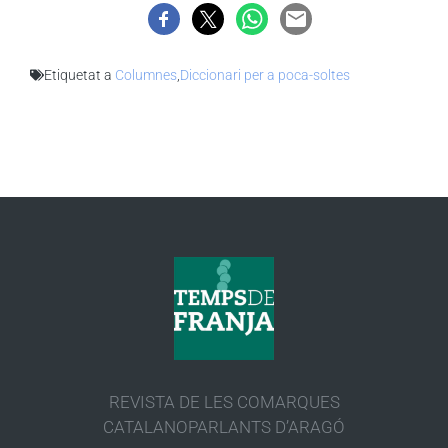
Etiquetat a
Columnes
,
Diccionari per a poca-soltes
REVISTA DE LES COMARQUES
CATALANOPARLANTS D’ARAGÓ