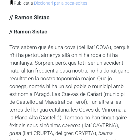
Publicat a
Diccionari per a poca-soltes
// Ramon Sistac
// Ramon Sistac
Tots sabem què és una cova (del llatí COVA), perquè
n’hi ha pertot, almenys allà on hi ha roca o hi ha
muntanya. Sorprèn, però, que tot i ser un accident
natural tan freqüent a casa nostra, no ha donat gaire
resultat en la nostra toponímia major. Que jo
conega, només hi ha un sol poble o municipi amb
est nom a l’Aragó, Las Cuevas de Cañart (municipi
de Castellot, al Maestrat de Terol), i un altre a les
terres de llengua catalana, les Coves de Vinromà, a
la Plana Alta (Castelló).
Tampoc no han tingut gaire
èxit els seus sinònims
caverna
(llatí CAVERNA),
gruta
(llatí CRUPTA, del grec CRYPTA),
balma