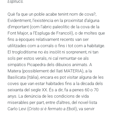
Espllucs.
Què fa que un poble acabe tenint nom de cova?,
Evidentment, l’existència en la proximitat d’alguna
d’important (com l’abric paleolític de la cova de la
Font Major, a l’Espluga de Francolí), o de moltes que
fins a èpoques relativament recents van ser
utilitzades com a corrals o fins i tot com a habitatge.
El trogloditisme no és insòlit ni sorprenent, ni tan
sols per estos verals, ni cal remuntar-se als
simpàtics Picapedra dels dibuixos animats. A
Matera (possiblement del llatí MATERIA), a la
Basilicata (Itàlia), encara es pot visitar alguna de les
coves que van estar habitades fins a la dècada dels
seixanta del segle XX. És a dir, fa a penes 60 o 70
anys. La denúncia de les condicions de vida
miserables per part, entre d’altres, del novel·lista
Carlo Levi (
Cristo si è fermato a Eboli
), va servir