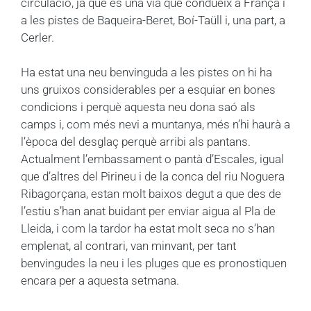
circulació, ja que és una via que condueix a França i
a les pistes de Baqueira-Beret, Boí-Taüll i, una part, a
Cerler.
Ha estat una neu benvinguda a les pistes on hi ha
uns gruixos considerables per a esquiar en bones
condicions i perquè aquesta neu dona saó als
camps i, com més nevi a muntanya, més n’hi haurà a
l’època del desglaç perquè arribi als pantans.
Actualment l’embassament o pantà d’Escales, igual
que d’altres del Pirineu i de la conca del riu Noguera
Ribagorçana, estan molt baixos degut a que des de
l’estiu s’han anat buidant per enviar aigua al Pla de
Lleida, i com la tardor ha estat molt seca no s’han
emplenat, al contrari, van minvant, per tant
benvingudes la neu i les pluges que es pronostiquen
encara per a aquesta setmana.