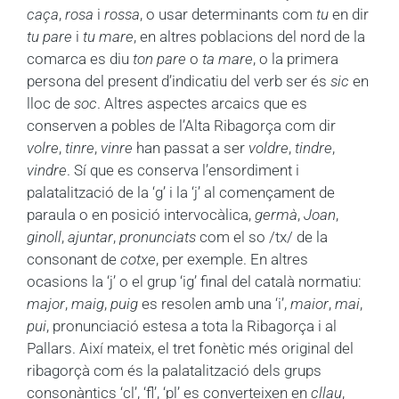
caça
,
rosa
i
rossa
, o usar determinants com
tu
en dir
tu pare
i
tu mare
, en altres poblacions del nord de la
comarca es diu
ton pare
o
ta mare
, o la primera
persona del present d’indicatiu del verb ser és
sic
en
lloc de
soc
. Altres aspectes arcaics que es
conserven a pobles de l’Alta Ribagorça com dir
volre
,
tinre
,
vinre
han passat a ser
voldre
,
tindre
,
vindre
. Sí que es conserva l’ensordiment i
palatalització de la ‘g’ i la ‘j’ al començament de
paraula o en posició intervocàlica,
germà
,
Joan
,
ginoll
,
ajuntar
,
pronunciats
com el so /tx/ de la
consonant de
cotxe
, per exemple. En altres
ocasions la ‘j’ o el grup ‘ig’ final del català normatiu:
major
,
maig
,
puig
es resolen amb una ‘i’,
maior
,
mai
,
pui
, pronunciació estesa a tota la Ribagorça i al
Pallars. Així mateix, el tret fonètic més original del
ribagorçà com és la palatalització dels grups
consonàntics ‘cl’, ‘fl’, ‘pl’ es converteixen en
cllau
,