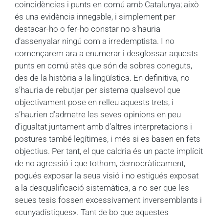
coincidències i punts en comú amb Catalunya; això
és una evidència innegable, i simplement per
destacar-ho o fer-ho constar no s’hauria
d’assenyalar ningú com a irredemptista. I no
començarem ara a enumerar i desglossar aquests
punts en comú atès que són de sobres coneguts,
des de la història a la lingüística. En definitiva, no
s’hauria de rebutjar per sistema qualsevol que
objectivament pose en relleu aquests trets, i
s’haurien d’admetre les seves opinions en peu
d’igualtat juntament amb d’altres interpretacions i
postures també legítimes, i més si es basen en fets
objectius. Per tant, el que caldria és un pacte implícit
de no agressió i que tothom, democràticament,
pogués exposar la seua visió i no estigués exposat
a la desqualificació sistemàtica, a no ser que les
seues tesis fossen excessivament inversemblants i
«cunyadístiques». Tant de bo que aquestes