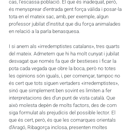
cas, l’escassa població. El que és inadequat, però,
és menysprear d’entrada gent força vàlida i posar-la
tota en el mateix sac, amb, per exemple, algun
professor jubilat d’institut que diu força animalades
en relació a la parla benasquesa.
I si anem als «irredemptistes catalans», tres quarts
del mateix. Admetem que hi ha molt cunyat i jubilat
desvagat que només fa que dir bestieses i ficar la
pota cada vegada que obre la boca, però no totes
les opinions són iguals, i, per començar, tampoc no
és cert que tots siguen vertaders «irredemptistes»,
sinó que simplement ben sovint es limiten a fer
interpretacions des d’un punt de vista català. Que
això molesta depèn de molts factors, des de com
siga formulat als prejudicis del possible lector. El
que és cert, però, és que les comarques orientals
d’Aragó, Ribagorça inclosa, presenten moltes