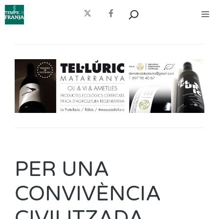
Vés
Cerca
Me
al
contingut
PER UNA
CONVIVÈNCIA
CIVILITZADA