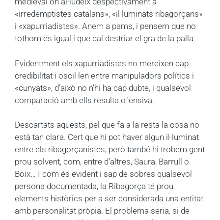
medieval on al·ludeix despectivament a
«irredemptistes catalans», «il·luminats ribagorçans»
i «xapurriadistes». Anem a pams, i pensem que no
tothom és igual i que cal destriar el gra de la palla.
Evidentment els xapurriadistes no mereixen cap
credibilitat i oscil·len entre manipuladors polítics i
«cunyats», d’això no n’hi ha cap dubte, i qualsevol
comparació amb ells resulta ofensiva.
Descartats aquests, pel que fa a la resta la cosa no
està tan clara. Cert que hi pot haver algun il·luminat
entre els ribagorçanistes, però també hi trobem gent
prou solvent, com, entre d’altres, Saura, Barrull o
Boix… I com és evident i sap de sobres qualsevol
persona documentada, la Ribagorça té prou
elements històrics per a ser considerada una entitat
amb personalitat pròpia. El problema seria, si de