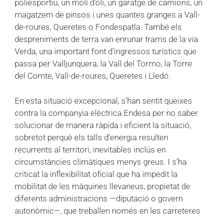
poliesportiu, un molí d’oli, un garatge de camions, un
magatzem de pinsos i unes quantes granges a Vall-
de-roures, Queretes o Fondespatla. També els
despreniments de terra van enrunar trams de la via
Verda, una important font d’ingressos turístics que
passa per Valljunquera, la Vall del Tormo, la Torre
del Comte, Vall-de-roures, Queretes i Lledó.
En esta situació excepcional, s’han sentit queixes
contra la companyia elèctrica Endesa per no saber
solucionar de manera ràpida i eficient la situació,
sobretot perquè els talls d’energia resulten
recurrents al territori, inevitables inclús en
circumstàncies climàtiques menys greus. I s’ha
criticat la inflexibilitat oficial que ha impedit la
mobilitat de les màquines llevaneus, propietat de
diferents administracions —diputació o govern
autonòmic—, que treballen només en les carreteres