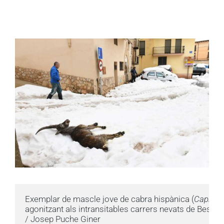
Exemplar de mascle jove de cabra hispànica (
Capra p
agonitzant als intransitables carrers nevats de Beseit (
/ Josep Puche Giner
