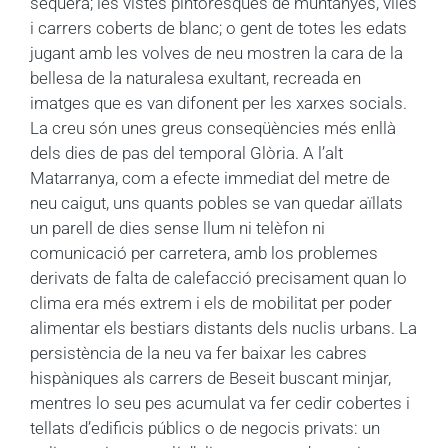
sequera; les vistes pintoresques de muntanyes, viles
i carrers coberts de blanc; o gent de totes les edats
jugant amb les volves de neu mostren la cara de la
bellesa de la naturalesa exultant, recreada en
imatges que es van difonent per les xarxes socials.
La creu són unes greus conseqüències més enllà
dels dies de pas del temporal Glòria. A l’alt
Matarranya, com a efecte immediat del metre de
neu caigut, uns quants pobles se van quedar aïllats
un parell de dies sense llum ni telèfon ni
comunicació per carretera, amb los problemes
derivats de falta de calefacció precisament quan lo
clima era més extrem i els de mobilitat per poder
alimentar els bestiars distants dels nuclis urbans. La
persistència de la neu va fer baixar les cabres
hispàniques als carrers de Beseit buscant minjar,
mentres lo seu pes acumulat va fer cedir cobertes i
tellats d’edificis públics o de negocis privats: un