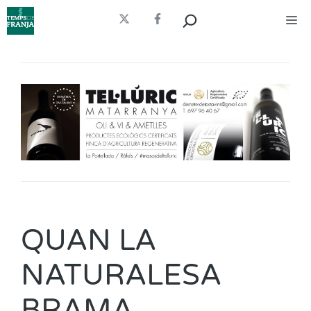
Vés
Cerca
Me
al
contingut
QUAN LA
NATURALESA
BRAMA