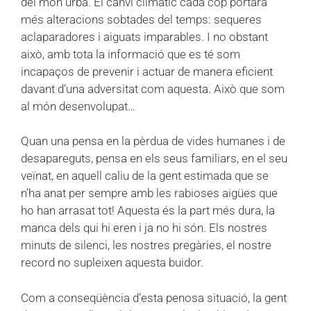
del món urbà. El canvi climàtic cada cop portarà
més alteracions sobtades del temps: sequeres
aclaparadores i aiguats imparables. I no obstant
això, amb tota la informació que es té som
incapaços de prevenir i actuar de manera eficient
davant d’una adversitat com aquesta. Això que som
al món desenvolupat…
Quan una pensa en la pèrdua de vides humanes i de
desapareguts, pensa en els seus familiars, en el seu
veïnat, en aquell caliu de la gent estimada que se
n’ha anat per sempre amb les rabioses aigües que
ho han arrasat tot! Aquesta és la part més dura, la
manca dels qui hi eren i ja no hi són. Els nostres
minuts de silenci, les nostres pregàries, el nostre
record no supleixen aquesta buidor.
Com a conseqüència d’esta penosa situació, la gent