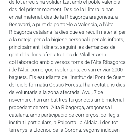
de tot arreu s’ha solidaritzat amb el poble valencià
des del primer moment. Des de la Llitera ja han
enviat material, des de la Ribagorça aragonesa, a
Benavarri, a punt de portar-lo a València, a l’Alta
Ribagorça catalana fa dies que es recull material per
a la neteja, per a la higiene personal i per als infants,
principalment, i diners, seguint les demandes de
gent dels llocs afectats. Des de Vilaller amb
col·laboració amb diversos forns de l’Alta Ribagorça
i de l’Albi, comerços i voluntaris, es van enviar 2000
baguets. Els estudiants de l’Institut del Pont de Suert
del cicle formatiu Gestió Forestal han estat uns dies
de voluntaris a la zona afectada. Avui, 7 de
novembre, han arribat tres furgonetes amb material
procedent de tota l’Alta Ribagorça, aragonesa i
catalana, amb participació de comerços, col·legis,
institut i particulars, a Paiporta i a Aldaia, i dos tot
terrenys, a Llocnou de la Corona, segons indiquen