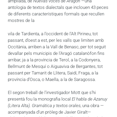
ampliada, de
Nuevas voces de Aragón
—una
antologia de textos dialectals que inclouen 43 peces
de diferents característiques formals que recullen
mostres de la
vila de Tardienta, a l’occident de l’Alt Pirineu, tot
passant, d’oest a est, per les valls que limiten amb
Occitània, arriben a la Vall de Benasc, per tot seguit
devallar pels municipis de l’Aragó catalanòfon fins
arribar, ja a la província de Terol, a la Codonyera,
Bellmunt de Mesquí o Aiguaviva de Bergantes, tot
passant per Tamarit de Llitera, Saidí, Fraga, a la
província d’Osca, o Maella, a la de Saragossa.
El segon treball de l’investigador Mott que s’hi
presentà fou la monografia local
El habla de Azanuy
(Litera Alta). Gramática y textos orales
, una obra —
acompanyada d’un pròleg de Javier Giralt—