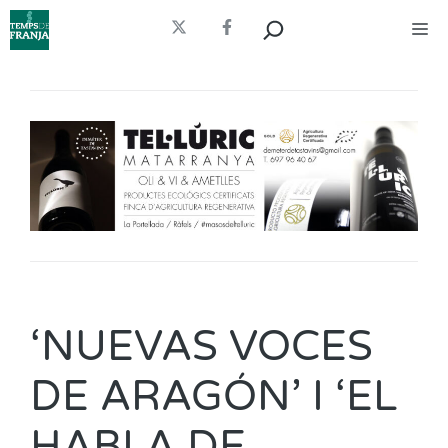
Vés
Cerca
Me
al
contingut
‘NUEVAS VOCES
DE ARAGÓN’ I ‘EL
HABLA DE