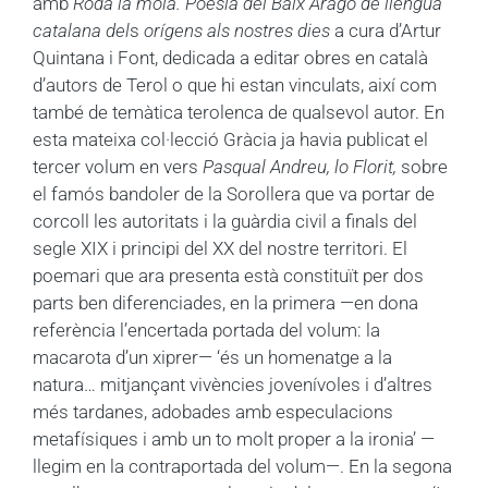
amb
Roda la mola. Poesia del Baix Aragó de llengua
catalana del
s
orígens
als nostres dies
a cura d’Artur
Quintana i Font, dedicada a editar obres en català
d’autors de Terol o que hi estan vinculats, així com
també de temàtica terolenca de qualsevol autor. En
esta mateixa col·lecció Gràcia ja havia publicat el
tercer volum en vers
Pasqual Andreu, lo Florit,
sobre
el famós bandoler de la Sorollera que va portar de
corcoll les autoritats i la guàrdia civil a finals del
segle XIX i principi del XX del nostre territori.
El
poemari que ara presenta està constituït per dos
parts ben diferenciades, en la primera —en dona
referència l’encertada portada del volum: la
macarota d’un xiprer— ‘és un homenatge a la
natura… mitjançant vivències jovenívoles i d’altres
més tardanes, adobades amb especulacions
metafísiques i amb un to molt proper a la ironia’ —
llegim en la contraportada del volum—. En la segona