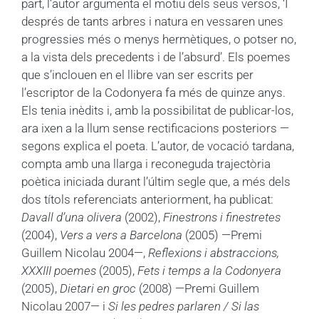
part, l’autor argumenta el motiu dels seus versos, ‘I
després de tants arbres i natura en vessaren unes
progressies més o menys hermètiques, o potser no,
a la vista dels precedents i de l’absurd’. Els poemes
que s’inclouen en el llibre van ser escrits per
l’escriptor de la Codonyera fa més de quinze anys.
Els tenia inèdits i, amb la possibilitat de publicar-los,
ara ixen a la llum sense rectificacions posteriors —
segons explica el poeta. L’autor, de vocació tardana,
compta amb una llarga i reconeguda trajectòria
poètica iniciada durant l’últim segle que, a més dels
dos títols referenciats anteriorment, ha publicat:
Davall d’una olivera
(2002),
Finestrons i finestretes
(2004),
Vers a vers a Barcelona
(2005) —Premi
Guillem Nicolau 2004—,
Reflexions i abstraccions,
XXXIII poemes
(2005),
Fets i temps a la Codonyera
(2005),
Dietari en groc
(2008) —Premi Guillem
Nicolau 2007— i
Si les pedres parlaren / Si las