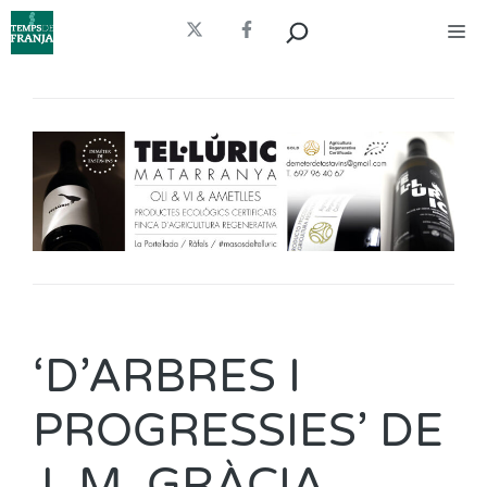
Vés
Cerca
Me
al
contingut
‘D’ARBRES I
PROGRESSIES’ DE
J. M. GRÀCIA