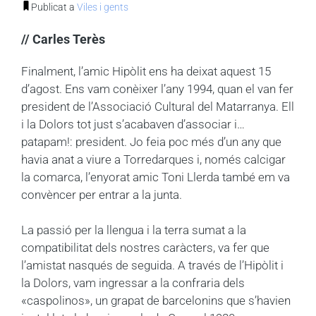
Publicat a
Viles i gents
// Carles Terès
Finalment, l’amic Hipòlit ens ha deixat aquest 15
d’agost. Ens vam conèixer l’any 1994, quan el van fer
president de l’Associació Cultural del Matarranya. Ell
i la Dolors tot just s’acabaven d’associar i…
patapam!: president. Jo feia poc més d’un any que
havia anat a viure a Torredarques i, només calcigar
la comarca, l’enyorat amic Toni Llerda també em va
convèncer per entrar a la junta.
La passió per la llengua i la terra sumat a la
compatibilitat dels nostres caràcters, va fer que
l’amistat nasqués de seguida. A través de l’Hipòlit i
la Dolors, vam ingressar a la confraria dels
«caspolinos», un grapat de barcelonins que s’havien