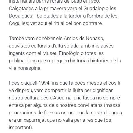
instal·lat als barris rurals de Casp el 1980.
Calçotades a la primavera vora el Guadalop o les
Dosaigües, i boletades a la tardor a l’ombra de les
Cogulles; vet aquí el ritual del bon confrare.
També vam conèixer els Amics de Nonasp,
activistes culturals d’alta volada, amb iniciatives
ingents com el Museu Etnològic o totes les
publicacions que repleguen història i històries de la
vila nonaspina.
I des d’aquell 1994 fins que fa pocs mesos el cos li
va dir prou, vam compartir la lluita per dignificar
nostra cultura des d’Ascuma, una tasca no sempre
entesa per alguns dels nostres convilatans (massa
generacions de fer-nos creure que la nostra llengua
era un xapurrejat que no valia per a res que fos
important).