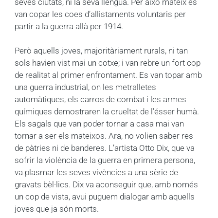
seves ciutats, ni la seva llengua. Per això mateix es
van copar les coes d’allistaments voluntaris per
partir a la guerra allà per 1914.
Però aquells joves, majoritàriament rurals, ni tan
sols havien vist mai un cotxe; i van rebre un fort cop
de realitat al primer enfrontament. Es van topar amb
una guerra industrial, on les metralletes
automàtiques, els carros de combat i les armes
químiques demostraren la crueltat de l’ésser humà.
Els sagals que van poder tornar a casa mai van
tornar a ser els mateixos. Ara, no volien saber res
de pàtries ni de banderes. L’artista Otto Dix, que va
sofrir la violència de la guerra en primera persona,
va plasmar les seves vivències a una sèrie de
gravats bèl·lics. Dix va aconseguir que, amb només
un cop de vista, avui puguem dialogar amb aquells
joves que ja són morts.