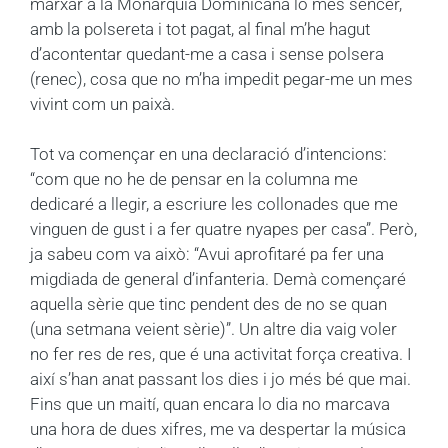
marxar a la Monarquia Dominicana lo mes sencer,
amb la polsereta i tot pagat, al final m’he hagut
d’acontentar quedant-me a casa i sense polsera
(renec), cosa que no m’ha impedit pegar-me un mes
vivint com un paixà.
Tot va començar en una declaració d’intencions:
“com que no he de pensar en la columna me
dedicaré a llegir, a escriure les collonades que me
vinguen de gust i a fer quatre nyapes per casa”. Però,
ja sabeu com va això: “Avui aprofitaré pa fer una
migdiada de general d’infanteria. Demà començaré
aquella sèrie que tinc pendent des de no se quan
(una setmana veient sèrie)”. Un altre dia vaig voler
no fer res de res, que é una activitat força creativa. I
així s’han anat passant los dies i jo més bé que mai.
Fins que un maití, quan encara lo dia no marcava
una hora de dues xifres, me va despertar la música