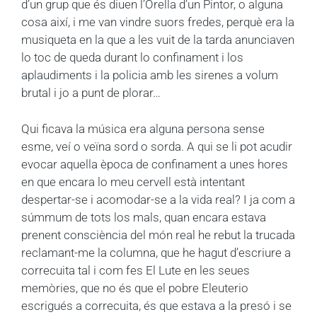
d’un grup que és diuen l’Orella d’un Pintor, o alguna
cosa així, i me van vindre suors fredes, perquè era la
musiqueta en la que a les vuit de la tarda anunciaven
lo toc de queda durant lo confinament i los
aplaudiments i la policia amb les sirenes a volum
brutal i jo a punt de plorar…
Qui ficava la música era alguna persona sense
esme, veí o veïna sord o sorda. A qui se li pot acudir
evocar aquella època de confinament a unes hores
en que encara lo meu cervell està intentant
despertar-se i acomodar-se a la vida real? I ja com a
súmmum de tots los mals, quan encara estava
prenent consciència del món real he rebut la trucada
reclamant-me la columna, que he hagut d’escriure a
correcuita tal i com fes El Lute en les seues
memòries, que no és que el pobre Eleuterio
escrigués a correcuita, és que estava a la presó i se