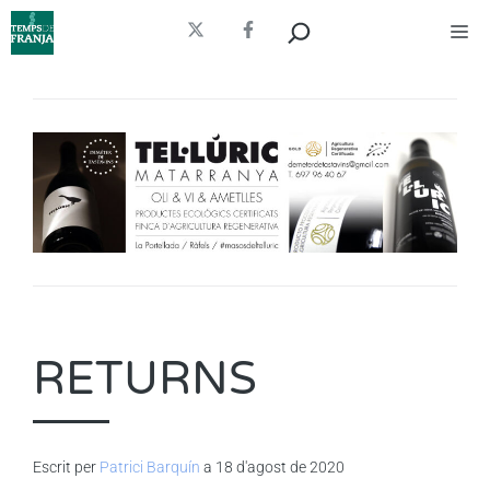
Vés
Cerca
Me
al
contingut
RETURNS
Escrit per
Patrici Barquín
a 18 d'agost de 2020