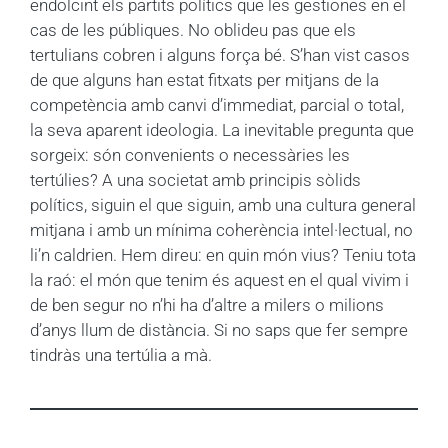
endolcint els partits polítics que les gestiones en el
cas de les públiques. No oblideu pas que els
tertulians cobren i alguns força bé. S’han vist casos
de que alguns han estat fitxats per mitjans de la
competència amb canvi d’immediat, parcial o total,
la seva aparent ideologia. La inevitable pregunta que
sorgeix: són convenients o necessàries les
tertúlies? A una societat amb principis sòlids
polítics, siguin el que siguin, amb una cultura general
mitjana i amb un mínima coherència intel·lectual, no
li’n caldrien. Hem direu: en quin món vius? Teniu tota
la raó: el món que tenim és aquest en el qual vivim i
de ben segur no n’hi ha d’altre a milers o milions
d’anys llum de distància. Si no saps que fer sempre
tindràs una tertúlia a mà.