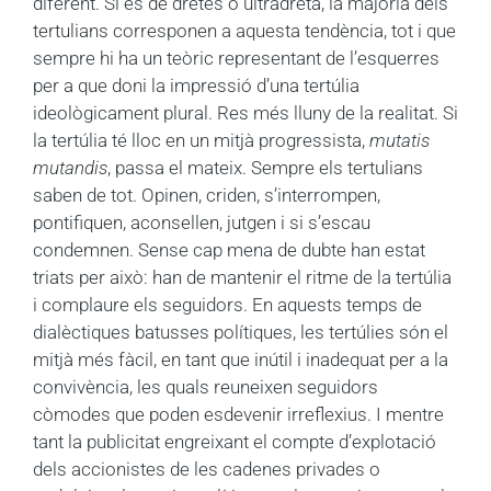
diferent. Si és de dretes o ultradretà, la majoria dels
tertulians corresponen a aquesta tendència, tot i que
sempre hi ha un teòric representant de l’esquerres
per a que doni la impressió d’una tertúlia
ideològicament plural. Res més lluny de la realitat. Si
la tertúlia té lloc en un mitjà progressista,
mutatis
mutandis
, passa el mateix. Sempre els tertulians
saben de tot. Opinen, criden, s’interrompen,
pontifiquen, aconsellen, jutgen i si s’escau
condemnen. Sense cap mena de dubte han estat
triats per això: han de mantenir el ritme de la tertúlia
i complaure els seguidors. En aquests temps de
dialèctiques batusses polítiques, les tertúlies són el
mitjà més fàcil, en tant que inútil i inadequat per a la
convivència, les quals reuneixen seguidors
còmodes que poden esdevenir irreflexius. I mentre
tant la publicitat engreixant el compte d’explotació
dels accionistes de les cadenes privades o