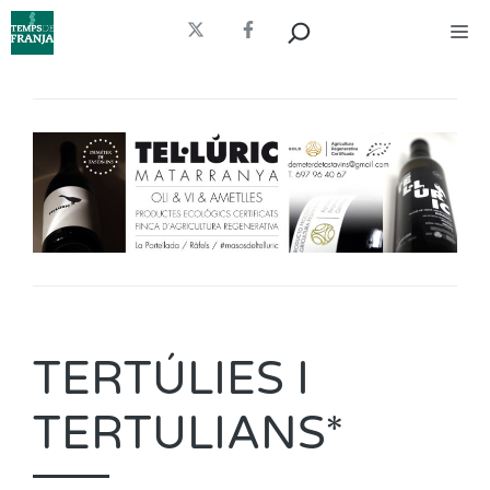
Vés
Cerca
Me
al
contingut
TERTÚLIES I
TERTULIANS*