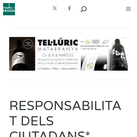
Vés
Cerca
Me
al
contingut
RESPONSABILITA
T DELS
CIUTADANS*