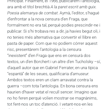
Principat. Finalment, el 1966, publicàrem l’antologia,
ara amb el títol brechtià
A la paret escrit amb guix.
Poesia alemanya de combat
. Aymà, l’editor, s’hagué
d’enfrontar a la nova censura d’en Fraga, que
formalment no era tal, perquè podies prescindir-ne i
publicar. Si s’hi trobava res a dir, ja havies begut oli, i
no tenies més alternativa que convertir el llibre en
pasta de paper. Com que no podíem córrer aquest
risc, presentàrem l’antologia a la censura
“inexistent” d’en Fraga que ens en censurà dos
textos, un d’en Borchert i un altre d’en Tucholsky –sí,
d’aquell autor que en Gabriel Ferrater, en una típica
“espantà” de les seues, qualificaria d’
amuseur.
Ambdos textos eren un clam arravatat contra la
guerra –com tota l’antologia. En bona censura ens
haurien d’haver vetat el recull sencer. Imagino que
no ho feren perquè volien mostrar-se magnànims,
tot fent-nos un toc d’atenció. I vetant-nos-en les