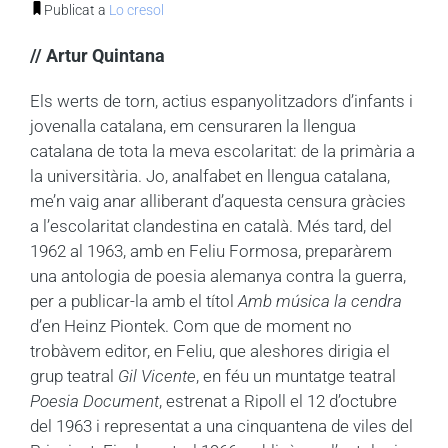
Publicat a
Lo cresol
// Artur Quintana
Els werts de torn, actius espanyolitzadors d’infants i
jovenalla catalana, em censuraren la llengua
catalana de tota la meva escolaritat: de la primària a
la universitària. Jo, analfabet en llengua catalana,
me’n vaig anar alliberant d’aquesta censura gràcies
a l’escolaritat clandestina en català.
Més tard, del
1962 al 1963, amb en Feliu Formosa, preparàrem
una antologia de poesia alemanya contra la guerra,
per a publicar-la amb el títol
Amb música la cendra
d’en Heinz Piontek. Com que de moment no
trobàvem editor, en Feliu, que aleshores dirigia el
grup teatral
Gil Vicente
, en féu un muntatge teatral
Poesia Document
, estrenat a Ripoll el 12 d’octubre
del 1963 i representat a una cinquantena de viles del