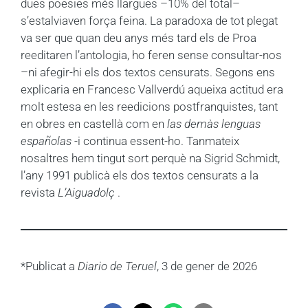
dues poesies més llargues –10% del total–
s’estalviaven força feina. La paradoxa de tot plegat
va ser que quan deu anys més tard els de Proa
reeditaren l’antologia, ho feren sense consultar-nos
–ni afegir-hi els dos textos censurats. Segons ens
explicaria en Francesc Vallverdú aqueixa actitud era
molt estesa en les reedicions postfranquistes, tant
en obres en castellà com en
las demàs lenguas
españolas
-i continua essent-ho. Tanmateix
nosaltres hem tingut sort perquè na Sigrid Schmidt,
l’any 1991 publicà els dos textos censurats a la
revista
L’Aiguadolç
.
*Publicat a
Diario de Teruel
, 3 de gener de 2026