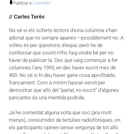
Publicat a
L'esmolet
// Carles Terès
No sé si els soferts lectors d’esta columna s’han
adonat que no sempre apareix —possiblement no. A
voltes és per qüestions d’espai, però he de
confessar que sovint m’ho faig vindre bé per no
haver de publicar-la. Des que vaig començar a fer
columnes l’any 1995, en dec haver escrit més de
400. No sé si hi deu haver gaire cosa aprofitable,
francament. Com a mínim hauran servit per
demostrar que allò del “parlat, no escrit” d’algunes
pancartes és una mentida podrida.
Ja he comentat alguna volta que soc (ara molt
menys), consumidor de tertúlies radiofòniques, on
els participants opinen sense vergonya de tot allò