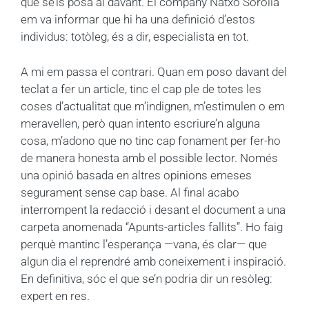
que se’ls posa al davant. El company Natxo Sorolla
em va informar que hi ha una definició d’estos
individus: totòleg, és a dir, especialista en tot.
A mi em passa el contrari. Quan em poso davant del
teclat a fer un article, tinc el cap ple de totes les
coses d’actualitat que m’indignen, m’estimulen o em
meravellen, però quan intento escriure’n alguna
cosa, m’adono que no tinc cap fonament per fer-ho
de manera honesta amb el possible lector. Només
una opinió basada en altres opinions emeses
segurament sense cap base. Al final acabo
interrompent la redacció i desant el document a una
carpeta anomenada “Apunts-articles fallits”. Ho faig
perquè mantinc l’esperança —vana, és clar— que
algun dia el reprendré amb coneixement i inspiració.
En definitiva, sóc el que se’n podria dir un resòleg:
expert en res.