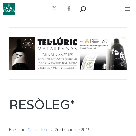
Vés
Cerca
Me
al
contingut
RESÒLEG*
Escrit per
Carles Terès
a 26 de juliol de 2019