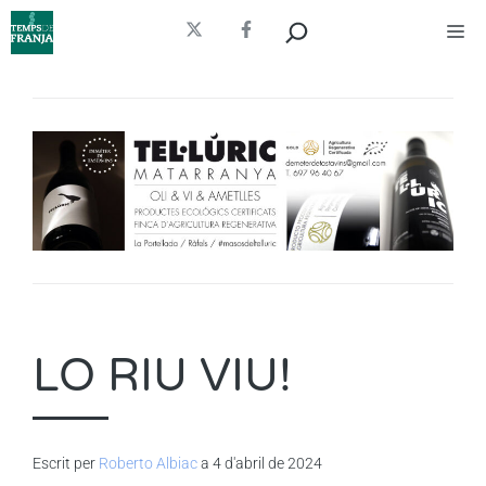
Vés
Cerca
Me
al
contingut
LO RIU VIU!
Escrit per
Roberto Albiac
a 4 d'abril de 2024