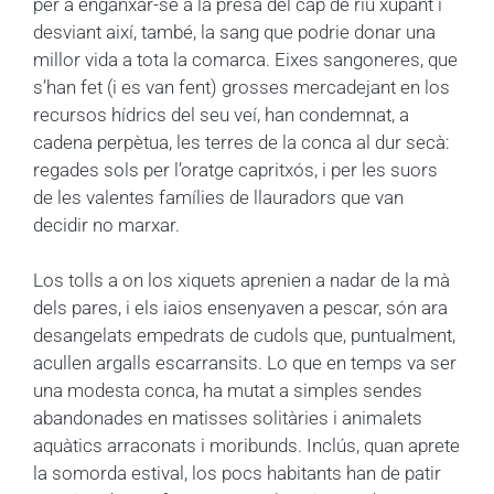
per a enganxar-se a la presa del cap de riu xupant i
desviant així, també, la sang que podrie donar una
millor vida a tota la comarca. Eixes sangoneres, que
s’han fet (i es van fent) grosses mercadejant en los
recursos hídrics del seu veí, han condemnat, a
cadena perpètua, les terres de la conca al dur secà:
regades sols per l’oratge capritxós, i per les suors
de les valentes famílies de llauradors que van
decidir no marxar.
Los tolls a on los xiquets aprenien a nadar de la mà
dels pares, i els iaios ensenyaven a pescar, són ara
desangelats empedrats de cudols que, puntualment,
acullen argalls escarransits. Lo que en temps va ser
una modesta conca, ha mutat a simples sendes
abandonades en matisses solitàries i animalets
aquàtics arraconats i moribunds. Inclús, quan aprete
la somorda estival, los pocs habitants han de patir