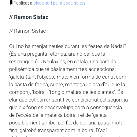
Publicat a
Diccionari per a poca-soltes
// Ramon Sistac
// Ramon Sistac
Qui no ha menjat neules durant les festes de Nadal?
(És una pregunta retòrica; ara no cal que la
respongueu). «Neula» és, en català, una paraula
polisèmica que té bàsicament tres accepcions:
‘galeta’ (tant l’objecte mateix en forma de canut com
la pasta de farina, sucre, mantega i clara d’ou que la
compon), ‘boira’ i ‘fong o malura de les plantes’. És
clar que est darrer sentit ve condicionat pel segon, ja
que eix fong es desenvolupa com a conseqüència
de l’excés de la mateixa boira, i el de ‘galeta’
possiblement també, pel fet de ser una pasta molt
fina, gairebé transparent com la boira. D’ací