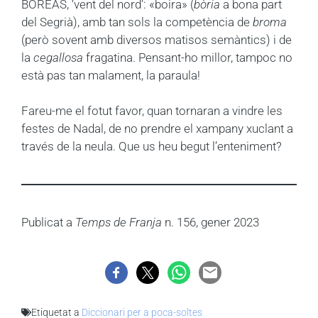
BOREAS, ‘vent del nord’: «boira» (
bòria
a bona part
del Segrià), amb tan sols la competència de
broma
(però sovent amb diversos matisos semàntics) i de
la
cegallosa
fragatina. Pensant-ho millor, tampoc no
està pas tan malament, la paraula!
Fareu-me el fotut favor, quan tornaran a vindre les
festes de Nadal, de no prendre el xampany xuclant a
través de la neula. Que us heu begut l’enteniment?
Publicat a
Temps de Franja
n. 156, gener 2023
Etiquetat a
Diccionari per a poca-soltes