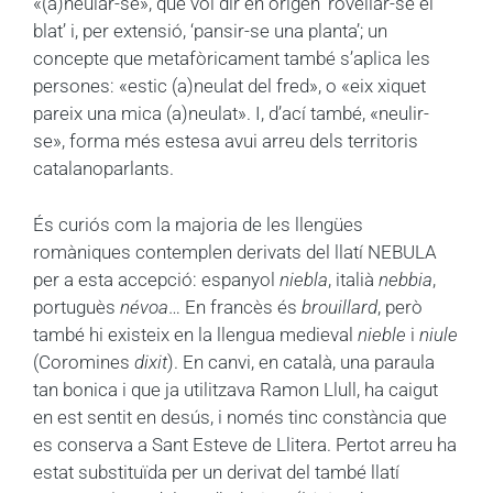
«(a)neular-se», que vol dir en origen ‘rovellar-se el
blat’ i, per extensió, ‘pansir-se una planta’; un
concepte que metafòricament també s’aplica les
persones: «estic (a)neulat del fred», o «eix xiquet
pareix una mica (a)neulat». I, d’ací també, «neulir-
se», forma més estesa avui arreu dels territoris
catalanoparlants.
És curiós com la majoria de les llengües
romàniques contemplen derivats del llatí NEBULA
per a esta accepció: espanyol
niebla
, italià
nebbia
,
portuguès
névoa
… En francès és
brouillard
, però
també hi existeix en la llengua medieval
nieble
i
niule
(Coromines
dixit
). En canvi, en català, una paraula
tan bonica i que ja utilitzava Ramon Llull, ha caigut
en est sentit en desús, i només tinc constància que
es conserva a Sant Esteve de Llitera. Pertot arreu ha
estat substituïda per un derivat del també llatí