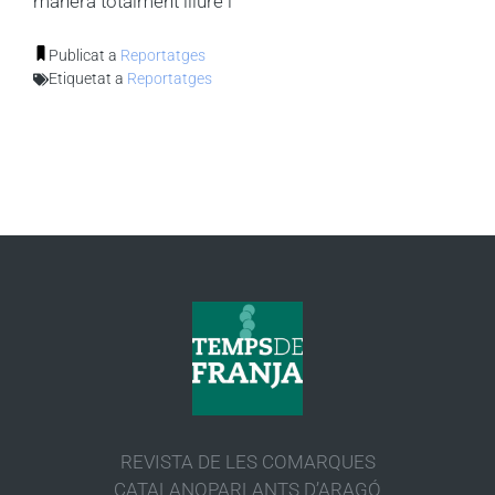
manera totalment lliure i
Publicat a
Reportatges
Etiquetat a
Reportatges
REVISTA DE LES COMARQUES
CATALANOPARLANTS D’ARAGÓ