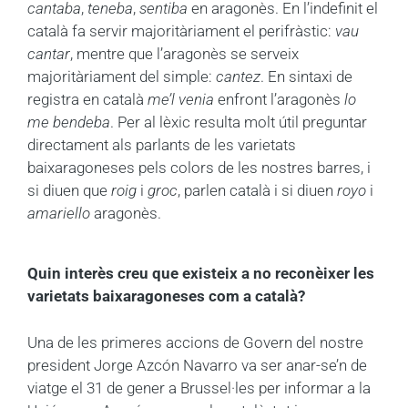
cantaba
,
teneba
,
sentiba
en aragonès. En l’indefinit el
català fa servir majoritàriament el perifràstic:
vau
cantar
, mentre que l’aragonès se serveix
majoritàriament del simple:
cantez
. En sintaxi de
registra en català
me’l venia
enfront l’aragonès
lo
me bendeba
. Per al lèxic resulta molt útil preguntar
directament als parlants de les varietats
baixaragoneses pels colors de les nostres barres, i
si diuen que
roig
i
groc
, parlen català i si diuen
royo
i
amariello
aragonès.
Quin interès creu que existeix a no reconèixer les
varietats baixaragoneses com a català?
Una de les primeres accions de Govern del nostre
president Jorge Azcón Navarro va ser anar-se’n de
viatge el 31 de gener a Brussel·les per informar a la