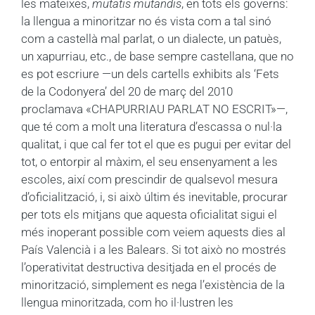
les mateixes,
mutatis mutandis
, en tots els governs:
la llengua a minoritzar no és vista com a tal sinó
com a castellà mal parlat, o un dialecte, un patuès,
un xapurriau, etc., de base sempre castellana, que no
es pot escriure —un dels cartells exhibits als ‘Fets
de la Codonyera’ del 20 de març del 2010
proclamava «CHAPURRIAU PARLAT NO ESCRIT»—,
que té com a molt una literatura d’escassa o nul·la
qualitat, i que cal fer tot el que es pugui per evitar del
tot, o entorpir al màxim, el seu ensenyament a les
escoles, així com prescindir de qualsevol mesura
d’oficialització, i, si això últim és inevitable, procurar
per tots els mitjans que aquesta oficialitat sigui el
més inoperant possible com veiem aquests dies al
País Valencià i a les Balears. Si tot això no mostrés
l’operativitat destructiva desitjada en el procés de
minorització, simplement es nega l’existència de la
llengua minoritzada, com ho il·lustren les