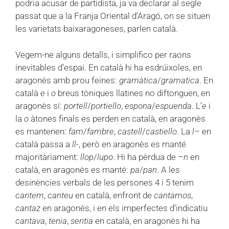
podria acusar de partidista, ja va declarar al segle
passat que a la Franja Oriental d’Aragó, on se situen
les varietats baixaragoneses, parlen català.
Vegem-ne alguns detalls, i simplifico per raons
inevitables d’espai. En català hi ha esdrúixoles, en
aragonès amb prou feines:
gramàtica
/
gramatica
. En
català
e
i
o
breus tòniques llatines no diftonguen, en
aragonès sí:
portell
/
portiello
,
espona
/
espuenda
. L’
e
i
la
o
àtones finals es perden en català, en aragonès
es mantenen:
fam
/
fambre
,
castell
/
castiello
. La
l
– en
català passa a
ll
-, però en aragonès es manté
majoritàriament:
llop
/
lupo
. Hi ha pèrdua de –
n
en
català, en aragonès es manté:
pa
/
pan
. A les
desinències verbals de les persones 4 i 5 tenim
cantem
,
canteu
en català, enfront de
cantamos
,
cantaz
en aragonès, i en els imperfectes d’indicatiu
cantava
,
tenia
,
sentia
en català, en aragonès hi ha