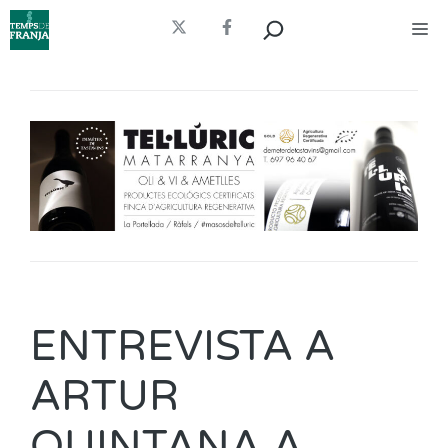
Vés
Cerca
Me
al
contingut
ENTREVISTA A
ARTUR
QUINTANA A