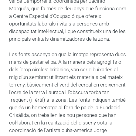
veí de Camporrells, coordinada per Jacinto
Marqués, que fa més de deu anys que funciona com
a Centre Especial d’Ocupació que ofereix
oportunitats laborals i vitals a persones amb
discapacitat intel·lectual, i que constitueix una de les
principals entitats dinamitzadores de la zona.
Les fonts assenyalen que la imatge representa dues
mans de pastar el pa. A la manera dels agroglifs o
dels ‘crop circles’ britànics, van ser dibuixades al
mig d’un sembrat utilitzant els materials del mateix
terreny, bàsicament el verd del cereal en creixement,
l’ocre de la terra llaurada i l’obscura torba tan
freqüent (i fèrtil) a la zona. Les fonts indiquen també
que és un homenatge al forn de pa de la Fundació
Crisálida, on treballen les nou persones que han
col·laborat en la realització del disseny sota la
coordinació de l’artista cubà-americà Jorge