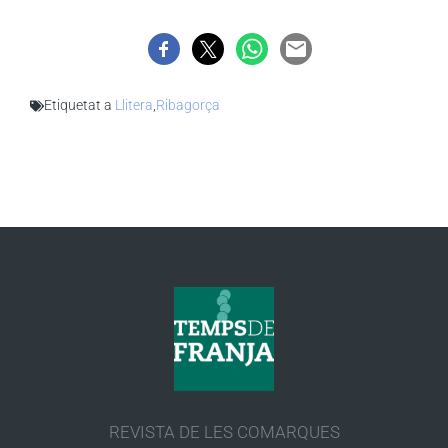
Etiquetat a
Llitera
,
Ribagorça
REVISTA DE LES COMARQUES