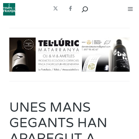
Vés
Cerca
Me
al
contingut
UNES MANS
GEGANTS HAN
APAREGUT A