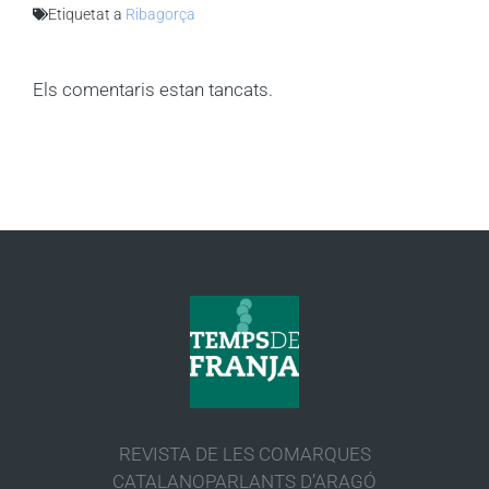
Etiquetat a
Ribagorça
Els comentaris estan tancats.
REVISTA DE LES COMARQUES
CATALANOPARLANTS D’ARAGÓ