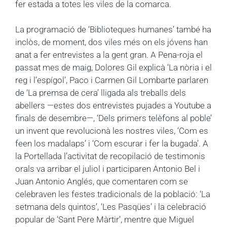
fer estada a totes les viles de la comarca.
La programació de ‘Biblioteques humanes’ també ha
inclòs, de moment, dos viles més on els jóvens han
anat a fer entrevistes a la gent gran. A Pena-roja el
passat mes de maig, Dolores Gil explicà ‘La nòria i el
reg i l’espígol’, Paco i Carmen Gil Lombarte parlaren
de ‘La premsa de cera’ lligada als treballs dels
abellers —estes dos entrevistes pujades a Youtube a
finals de desembre—, ‘Dels primers telèfons al poble’
un invent que revolucionà les nostres viles, ‘Com es
feen los madalaps’ i ‘Com escurar i fer la bugada’. A
la Portellada l’activitat de recopilació de testimonis
orals va arribar el juliol i participaren Antonio Bel i
Juan Antonio Anglés, que comentaren com se
celebraven les festes tradicionals de la població: ‘La
setmana dels quintos’, ‘Les Pasqües’ i la celebració
popular de ‘Sant Pere Màrtir’, mentre que Miguel