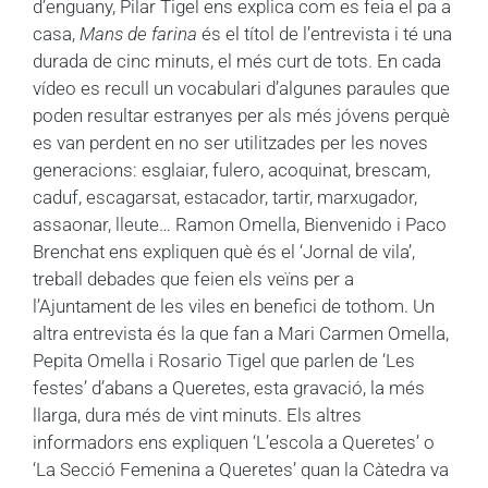
d’enguany, Pilar Tigel ens explica com es feia el pa a
casa,
Mans de farina
és el títol de l’entrevista i té una
durada de cinc minuts, el més curt de tots. En cada
vídeo es recull un vocabulari d’algunes paraules que
poden resultar estranyes per als més jóvens perquè
es van perdent en no ser utilitzades per les noves
generacions: esglaiar, fulero, acoquinat, brescam,
caduf, escagarsat, estacador, tartir, marxugador,
assaonar, lleute… Ramon Omella, Bienvenido i Paco
Brenchat ens expliquen què és el ‘Jornal de vila’,
treball debades que feien els veïns per a
l’Ajuntament de les viles en benefici de tothom. Un
altra entrevista és la que fan a Mari Carmen Omella,
Pepita Omella i Rosario Tigel que parlen de ‘Les
festes’ d’abans a Queretes, esta gravació, la més
llarga, dura més de vint minuts. Els altres
informadors ens expliquen ‘L’escola a Queretes’ o
‘La Secció Femenina a Queretes’ quan la Càtedra va