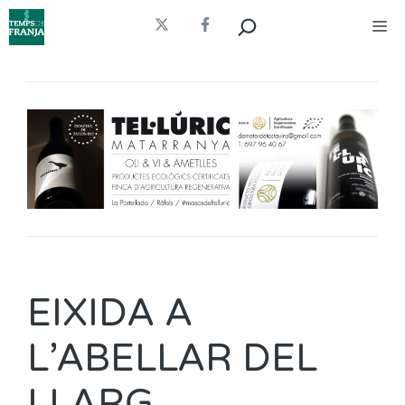
Vés
Cerca
Me
al
contingut
EIXIDA A
L’ABELLAR DEL
LLARG