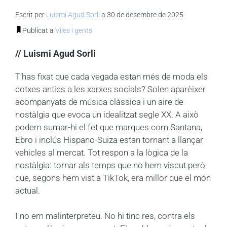
Escrit per
Luismi Agud Sorli
a 30 de desembre de 2025
Publicat a
Viles i gents
// Luismi Agud Sorli
T’has fixat que cada vegada estan més de moda els
cotxes antics a les xarxes socials? Solen aparèixer
acompanyats de música clàssica i un aire de
nostàlgia que evoca un idealitzat segle XX.
A això
podem sumar-hi el fet que marques com Santana,
Ebro i inclús Hispano-Suiza estan tornant a llançar
vehicles al mercat. Tot respon a la lògica de la
nostàlgia: tornar als temps que no hem viscut però
que, segons hem vist a TikTok, era millor que el món
actual.
I no em malinterpreteu. No hi tinc res, contra els