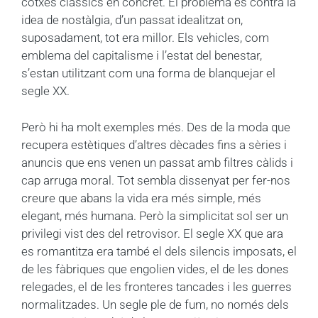
cotxes clàssics en concret. El problema és contra la
idea de nostàlgia, d’un passat idealitzat on,
suposadament, tot era millor. Els vehicles, com
emblema del capitalisme i l’estat del benestar,
s’estan utilitzant com una forma de blanquejar el
segle XX.
Però hi ha molt exemples més. Des de la moda que
recupera estètiques d’altres dècades fins a sèries i
anuncis que ens venen un passat amb filtres càlids i
cap arruga moral. Tot sembla dissenyat per fer-nos
creure que abans la vida era més simple, més
elegant, més humana. Però la simplicitat sol ser un
privilegi vist des del retrovisor. El segle XX que ara
es romantitza era també el dels silencis imposats, el
de les fàbriques que engolien vides, el de les dones
relegades, el de les fronteres tancades i les guerres
normalitzades. Un segle ple de fum, no només dels