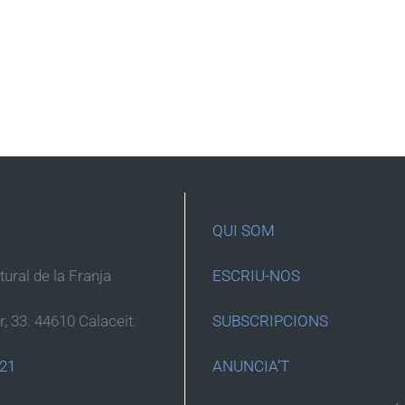
QUI SOM
ltural de la Franja
ESCRIU-NOS
r, 33. 44610 Calaceit.
SUBSCRIPCIONS
 21
ANUNCIA’T