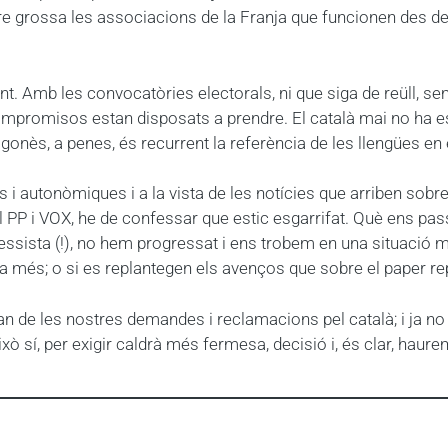
ire grossa les associacions de la Franja que funcionen des d
nt. Amb les convocatòries electorals, ni que siga de reüll, s
compromisos estan disposats a prendre. El català mai no ha es
agonès, a penes, és recurrent la referència de les llengües en
 autonòmiques i a la vista de les notícies que arriben sobre e
del PP i VOX, he de confessar que estic esgarrifat. Què ens pa
essista (!), no hem progressat i ens trobem en una situació
-la més; o si es replantegen els avenços que sobre el paper r
e les nostres demandes i reclamacions pel català; i ja no dic
xò sí, per exigir caldrà més fermesa, decisió i, és clar, haur