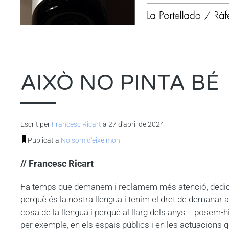
AIXÒ NO PINTA BÉ
Escrit per
Francesc Ricart
a 27 d'abril de 2024
Publicat a
No som d'eixe mon
// Francesc Ricart
Fa temps que demanem i reclamem més atenció, dedicació 
perquè és la nostra llengua i tenim el dret de demanar 
cosa de la llengua i perquè al llarg dels anys —posem-hi
per exemple, en els espais públics i en les actuacions q