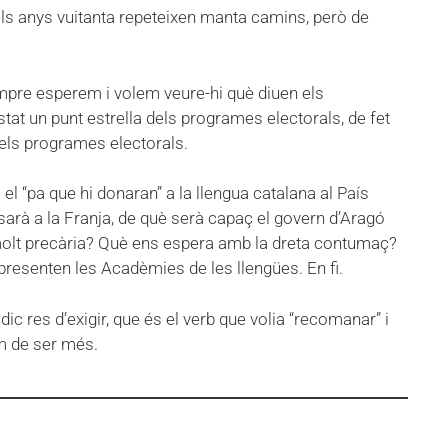
els anys vuitanta repeteixen manta camins, però de
empre esperem i volem veure-hi què diuen els
tat un punt estrella dels programes electorals, de fet
 els programes electorals.
l “pa que hi donaran” a la llengua catalana al País
ssarà a la Franja, de què serà capaç el govern d’Aragó
 molt precària? Què ens espera amb la dreta contumaç?
epresenten les Acadèmies de les llengües. En fi.
 res d’exigir, que és el verb que volia “recomanar” i
em de ser més.