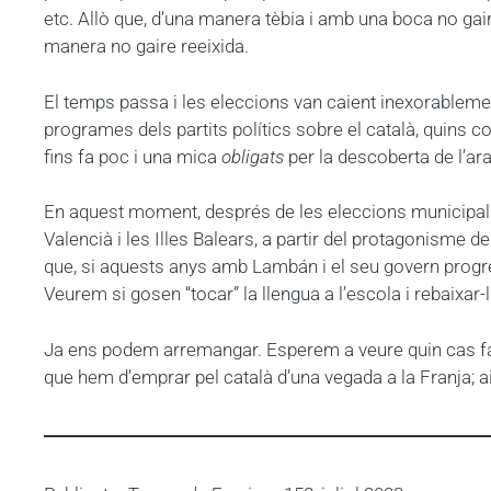
etc. Allò que, d’una manera tèbia i amb una boca no ga
manera no gaire reeixida.
El temps passa i les eleccions van caient inexorableme
programes dels partits polítics sobre el català, quins 
fins fa poc i una mica
obligats
per la descoberta de l’ar
En aquest moment, després de les eleccions municipals i
Valencià i les Illes Balears, a partir del protagonisme 
que, si aquests anys amb Lambán i el seu govern progr
Veurem si gosen “tocar” la llengua a l’escola i rebaixar
Ja ens podem arremangar. Esperem a veure quin cas fan d
que hem d’emprar pel català d’una vegada a la Franja; ai