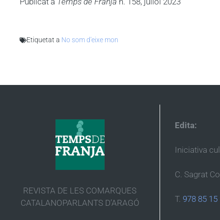
Publicat a
Temps de Franja
n. 158, juliol 2023
Etiquetat a
No som d'eixe mon
Edita:
Iniciativa cu
C. Sagrat Co
REVISTA DE LES COMARQUES
T.
978 85 15
CATALANOPARLANTS D’ARAGÓ