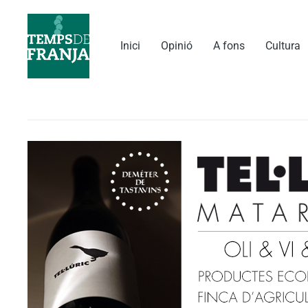
Vés
al
contingut
Inici
Opinió
A fons
Cultura