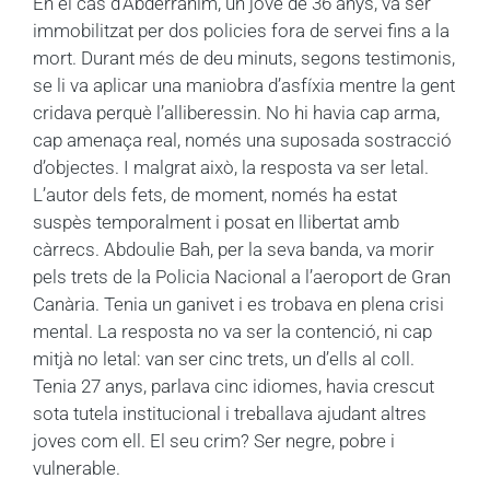
En el cas d’Abderrahim, un jove de 36 anys, va ser
immobilitzat per dos policies fora de servei fins a la
mort. Durant més de deu minuts, segons testimonis,
se li va aplicar una maniobra d’asfíxia mentre la gent
cridava perquè l’alliberessin. No hi havia cap arma,
cap amenaça real, només una suposada sostracció
d’objectes. I malgrat això, la resposta va ser letal.
L’autor dels fets, de moment, només ha estat
suspès temporalment i posat en llibertat amb
càrrecs. Abdoulie Bah, per la seva banda, va morir
pels trets de la Policia Nacional a l’aeroport de Gran
Canària. Tenia un ganivet i es trobava en plena crisi
mental. La resposta no va ser la contenció, ni cap
mitjà no letal: van ser cinc trets, un d’ells al coll.
Tenia 27 anys, parlava cinc idiomes, havia crescut
sota tutela institucional i treballava ajudant altres
joves com ell. El seu crim? Ser negre, pobre i
vulnerable.