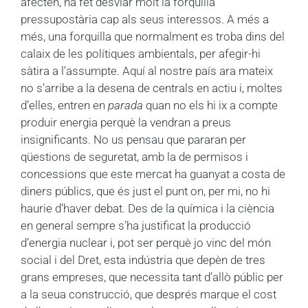
afecten, ha fet desviar molt la forquilla
pressupostària cap als seus interessos. A més a
més, una forquilla que normalment es troba dins del
calaix de les polítiques ambientals, per afegir-hi
sàtira a l’assumpte. Aquí al nostre país ara mateix
no s’arribe a la desena de centrals en actiu i, moltes
d’elles, entren en
parada
quan no els hi ix a compte
produir energia perquè la vendran a preus
insignificants. No us pensau que pararan per
qüestions de seguretat, amb la de permisos i
concessions que este mercat ha guanyat a costa de
diners públics, que és just el punt on, per mi, no hi
haurie d’haver debat. Des de la química i la ciència
en general sempre s’ha justificat la producció
d’energia nuclear i, pot ser perquè jo vinc del món
social i del Dret, esta indústria que depèn de tres
grans empreses, que necessita tant d’allò públic per
a la seua construcció, que després marque el cost