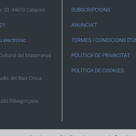
r, 33. 44610 Calaceit.
SUBSCRIPCIONS
 21
ANUNCIA’T
u electrònic
TERMES I CONDICIONS D’Ú
Cultural del Matarranya
POLÍTICA DE PRIVACITAT
POLÍTICA DE COOKIES
tudis del Baix Cinca
tudis Ribagorçans