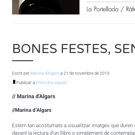
BONES FESTES, SE
Escrit per
Marina d'Algars
a 21 de novembre de 2019
Publicat a
Entre dos aigües
// Marina d'Algars
//Marina d’Algars
Estem tan acostumats a visualitzar imatges que duren seg
davant la lectura d’un llibre o simplement de contempla