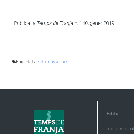
*Publicat a
Temps de Franja
n. 140, gener 2019
Etiquetat a
Entre dos aigües
Edita:
Iniciativa cu