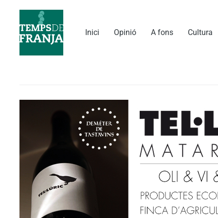
Vés
al
contingut
Inici
Opinió
A fons
Cultura