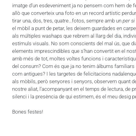
imatge d’un esdeveniment ja no pensem com hem de fer 
allò que converteix una foto en un record artístic pe
tirar una, dos, tres, quatre…fotos, sempre amb un
per si
el mòbil a punt de petar, les deixem guardades en carpet
als múltiples washaps que rebrem al llarg del dia, indi
estímuls visuals. No som conscients del mal ús, que dià
elements imprescindibles que s’han convertit en el nost
amb més de tot, moltes voltes funcions i característiq
del consum? Com és que ja no tenim àlbums familiars d
com antigues? I les targetes de felicitacions nadalen
als mòbils, però senyores i senyors, observem quant de
nostre aliat, l’acompanyant en el temps de lectura, de 
silenci i la presència de qui estimem, és el meu desig p
Bones festes!