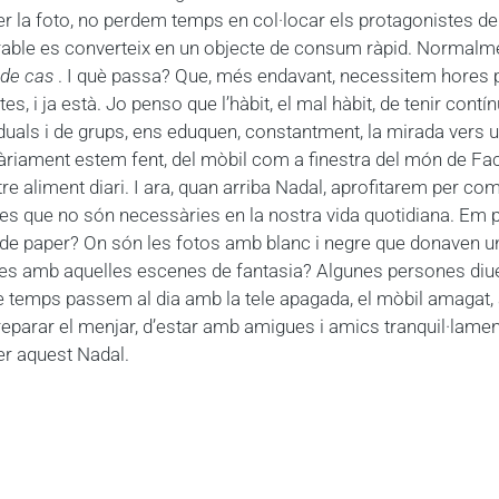
la foto, no perdem temps en col·locar els protagonistes de 
rdurable es converteix en un objecte de consum ràpid. Norma
 de cas
. I què passa? Que, més endavant, necessitem hores per
es, i ja està. Jo penso que l’hàbit, el mal hàbit, de tenir c
viduals i de grups, ens eduquen, constantment, la mirada vers
riament estem fent, del mòbil com a finestra del món de Face
re aliment diari. I ara, quan arriba Nadal, aprofitarem per 
ues que no són necessàries en la nostra vida quotidiana. Em 
e paper? On són les fotos amb blanc i negre que donaven un 
ques amb aquelles escenes de fantasia? Algunes persones diue
 temps passem al dia amb la tele apagada, el mòbil amagat, a
preparar el menjar, d’estar amb amigues i amics tranquil·lame
er aquest Nadal.