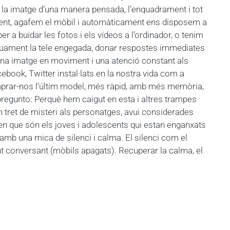
la imatge d’una manera pensada, l’enquadrament i tot
lment, agafem el mòbil i automàticament ens disposem a
 a buidar les fotos i els vídeos a l’ordinador, o tenim
ontínuament la tele engegada, donar respostes immediates
 una imatge en moviment i una atenció constant als
book, Twitter instal·lats en la nostra vida com a
comprar-nos l’últim model, més ràpid, amb més memòria,
pregunto: Perquè hem caigut en esta i altres trampes
tret de misteri als personatges, avui considerades
n que són els joves i adolescents qui estan enganxats
mb una mica de silenci i calma. El silenci com el
nt conversant (mòbils apagats). Recuperar la calma, el