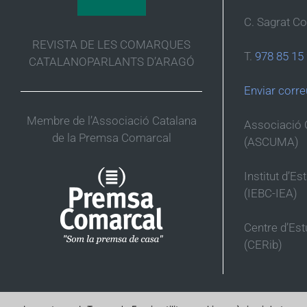
C. Sagrat Co
REVISTA DE LES COMARQUES
T.
978 85 15
CATALANOPARLANTS D’ARAGÓ
Enviar corre
Membre de l’Associació Catalana
Associació 
de la Premsa Comarcal
(ASCUMA)
Institut d’Es
(IEBC-IEA)
Centre d’Es
(CERib)