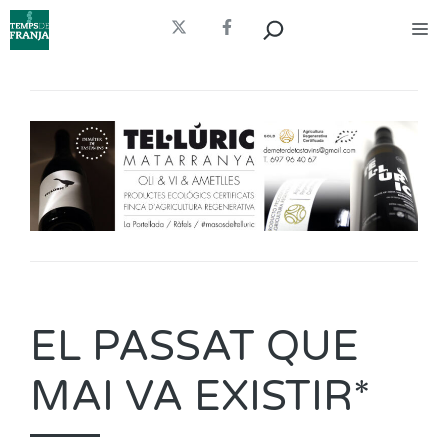
Vés
Cerca
Me
al
contingut
EL PASSAT QUE
MAI VA EXISTIR*