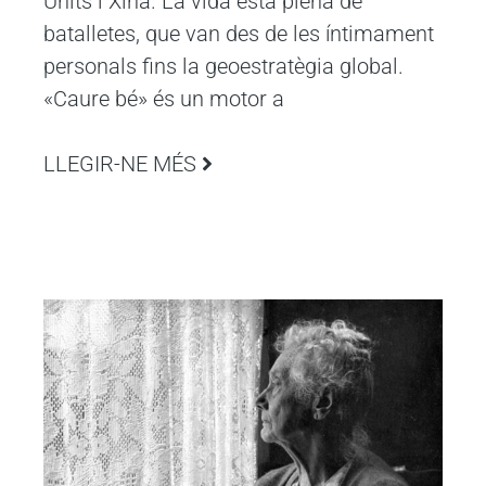
Units i Xina. La vida està plena de
batalletes, que van des de les íntimament
personals fins la geoestratègia global.
«Caure bé» és un motor a
LLEGIR-NE MÉS