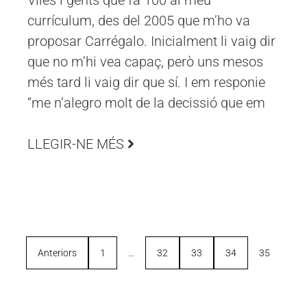
Viles i gents que fa 100 al meu
currículum, des del 2005 que m’ho va
proposar Carrégalo. Inicialment li vaig dir
que no m’hi vea capaç, però uns mesos
més tard li vaig dir que sí. I em responie
“me n’alegro molt de la decissió que em
LLEGIR-NE MÉS
Anteriors
1
…
32
33
34
35